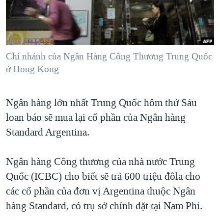
TẠI
VIDEO
"Tìm"
NGƯỜI VIỆT HẢI NGOẠI
HÀNH TRÌNH BẦU CỬ 2024
NGHE
ĐỜI SỐNG
MỘT NĂM CHIẾN TRANH TẠI DẢI GAZA
KINH TẾ
MẠNG XÃ HỘI
Chi nhánh của Ngân Hàng Công Thương Trung Quốc
GIẢI MÃ VÀNH ĐAI & CON ĐƯỜNG
KHOA HỌC
ở Hong Kong
NGÀY TỊ NẠN THẾ GIỚI
SỨC KHOẺ
TRỊNH VĨNH BÌNH - NGƯỜI HẠ 'BÊN THẮNG CUỘC'
Ngôn ngữ khác
VĂN HOÁ
Ngân hàng lớn nhất Trung Quốc hôm thứ Sáu
GROUND ZERO – XƯA VÀ NAY
loan báo sẽ mua lại cổ phần của Ngân hàng
THỂ THAO
CHI PHÍ CHIẾN TRANH AFGHANISTAN
Standard Argentina.
GIÁO DỤC
CÁC GIÁ TRỊ CỘNG HÒA Ở VIỆT NAM
Ngân hàng Công thương của nhà nước Trung
THƯỢNG ĐỈNH TRUMP-KIM TẠI VIỆT NAM
Quốc (ICBC) cho biết sẽ trả 600 triệu đôla cho
TRỊNH VĨNH BÌNH VS. CHÍNH PHỦ VIỆT NAM
các cổ phần của đơn vị Argentina thuộc Ngân
NGƯ DÂN VIỆT VÀ LÀN SÓNG TRỘM HẢI SÂM
hàng Standard, có trụ sở chính đặt tại Nam Phi.
BÊN KIA QUỐC LỘ: TIẾNG VỌNG TỪ NÔNG THÔN MỸ