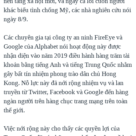
nền tảng xã hội mới, và ngay cả lôi cuốn người
QUAN HỆ VIỆT MỸ
khác biểu tình chống Mỹ, các nhà nghiên cứu nói
ngày 8/9.
Các chuyên gia tại công ty an ninh FireEye và
Google của Alphabet nói hoạt động này được
nhận diện vào năm 2019 điều hành hàng trăm tài
khoản bằng tiếng Anh và tiếng Trung Quốc nhằm
gây bất tín nhiệm phong trào dân chủ Hong
Kong. Nỗ lực này đã nới rộng nhiệm vụ và lan
truyền từ Twitter, Facebook và Google đến hàng
ngàn người trên hàng chục trang mạng trên toàn
thế giới.
Việc nới rộng này cho thấy các quyền lợi của