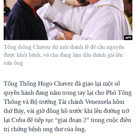
TẠI
VIDEO
"Tìm"
NGƯỜI VIỆT HẢI NGOẠI
HÀNH TRÌNH BẦU CỬ 2024
NGHE
ĐỜI SỐNG
MỘT NĂM CHIẾN TRANH TẠI DẢI GAZA
KINH TẾ
MẠNG XÃ HỘI
GIẢI MÃ VÀNH ĐAI & CON ĐƯỜNG
KHOA HỌC
NGÀY TỊ NẠN THẾ GIỚI
Tổng thống Chavez dự một thánh lễ để cầu nguyện
SỨC KHOẺ
được khỏi bệnh, và cha đang làm dấu thành giá lên
TRỊNH VĨNH BÌNH - NGƯỜI HẠ 'BÊN THẮNG CUỘC'
Ngôn ngữ khác
VĂN HOÁ
trán ông
GROUND ZERO – XƯA VÀ NAY
THỂ THAO
CHI PHÍ CHIẾN TRANH AFGHANISTAN
Tổng Thống Hugo Chavez đã giao lại một số
GIÁO DỤC
CÁC GIÁ TRỊ CỘNG HÒA Ở VIỆT NAM
quyền hành đang nắm trong tay lại cho Phó Tổng
THƯỢNG ĐỈNH TRUMP-KIM TẠI VIỆT NAM
Thống và Bộ trưởng Tài chánh Venezuela hôm
thứ Bảy, vài giờ đồng hồ trước khi lên đường trở
TRỊNH VĨNH BÌNH VS. CHÍNH PHỦ VIỆT NAM
lại Cuba để tiếp tục “giai đoạn 2” trong cuộc điều
NGƯ DÂN VIỆT VÀ LÀN SÓNG TRỘM HẢI SÂM
trị chứng bệnh ung thư của ông.
BÊN KIA QUỐC LỘ: TIẾNG VỌNG TỪ NÔNG THÔN MỸ