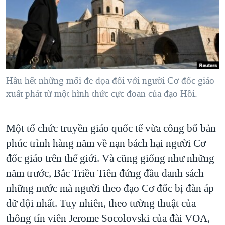
TẠI
VIDEO
"Tìm"
NGƯỜI VIỆT HẢI NGOẠI
HÀNH TRÌNH BẦU CỬ 2024
NGHE
ĐỜI SỐNG
MỘT NĂM CHIẾN TRANH TẠI DẢI GAZA
KINH TẾ
MẠNG XÃ HỘI
GIẢI MÃ VÀNH ĐAI & CON ĐƯỜNG
KHOA HỌC
NGÀY TỊ NẠN THẾ GIỚI
Hầu hết những mối đe dọa đối với người Cơ đốc giáo
SỨC KHOẺ
xuất phát từ một hình thức cực đoan của đạo Hồi.
TRỊNH VĨNH BÌNH - NGƯỜI HẠ 'BÊN THẮNG CUỘC'
Ngôn ngữ khác
VĂN HOÁ
GROUND ZERO – XƯA VÀ NAY
THỂ THAO
Một tổ chức truyền giáo quốc tế vừa công bố bản
CHI PHÍ CHIẾN TRANH AFGHANISTAN
GIÁO DỤC
phúc trình hàng năm về nạn bách hại người Cơ
CÁC GIÁ TRỊ CỘNG HÒA Ở VIỆT NAM
đốc giáo trên thế giới. Và cũng giống như những
THƯỢNG ĐỈNH TRUMP-KIM TẠI VIỆT NAM
năm trước, Bắc Triều Tiên đứng đầu danh sách
TRỊNH VĨNH BÌNH VS. CHÍNH PHỦ VIỆT NAM
những nước mà người theo đạo Cơ đốc bị đàn áp
dữ dội nhất. Tuy nhiên, theo tường thuật của
NGƯ DÂN VIỆT VÀ LÀN SÓNG TRỘM HẢI SÂM
thông tín viên Jerome Socolovski của đài VOA,
BÊN KIA QUỐC LỘ: TIẾNG VỌNG TỪ NÔNG THÔN MỸ