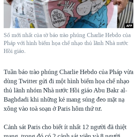
TẠI
VIDEO
"Tìm"
NGƯỜI VIỆT HẢI NGOẠI
HÀNH TRÌNH BẦU CỬ 2024
NGHE
ĐỜI SỐNG
MỘT NĂM CHIẾN TRANH TẠI DẢI GAZA
KINH TẾ
MẠNG XÃ HỘI
Số mới nhất của tờ báo trào phúng Charlie Hebdo của
GIẢI MÃ VÀNH ĐAI & CON ĐƯỜNG
KHOA HỌC
Pháp với hình biếm họa chế nhạo thủ lãnh Nhà nước
NGÀY TỊ NẠN THẾ GIỚI
Hồi giáo.
SỨC KHOẺ
TRỊNH VĨNH BÌNH - NGƯỜI HẠ 'BÊN THẮNG CUỘC'
Ngôn ngữ khác
VĂN HOÁ
GROUND ZERO – XƯA VÀ NAY
Tuần báo trào phúng Charlie Hebdo của Pháp vừa
THỂ THAO
CHI PHÍ CHIẾN TRANH AFGHANISTAN
dùng Twitter gửi đi một hình biếm họa chế nhạo
GIÁO DỤC
thủ lãnh nhóm Nhà nước Hồi giáo Abu Bakr al-
CÁC GIÁ TRỊ CỘNG HÒA Ở VIỆT NAM
Baghdadi khi những kẻ mang súng đeo mặt nạ
THƯỢNG ĐỈNH TRUMP-KIM TẠI VIỆT NAM
xông vào toà soạn ở Paris hôm thứ tư.
TRỊNH VĨNH BÌNH VS. CHÍNH PHỦ VIỆT NAM
NGƯ DÂN VIỆT VÀ LÀN SÓNG TRỘM HẢI SÂM
Cảnh sát Paris cho biết ít nhất 12 người đã thiệt
BÊN KIA QUỐC LỘ: TIẾNG VỌNG TỪ NÔNG THÔN MỸ
mạng, trong đó có 2 cảnh sát viên và 8 người