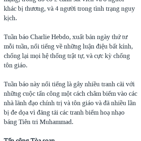
khác bị thương, và 4 người trong tình trạng nguy
QUAN HỆ VIỆT MỸ
kịch.
Tuần báo Charlie Hebdo, xuất bản ngày thứ tư
mỗi tuần, nổi tiếng về những luận điệu bất kính,
chống lại mọi hệ thống trật tự, và cực kỳ chống
tôn giáo.
Tuần báo này nổi tiếng là gây nhiều tranh cãi với
những cuộc tấn công một cách châm biếm vào các
nhà lãnh đạo chính trị và tôn giáo và đã nhiều lần
bị đe dọa vì đăng tải các tranh biếm hoạ nhạo
báng Tiên tri Muhammad.
Tấn công Tòa soạn