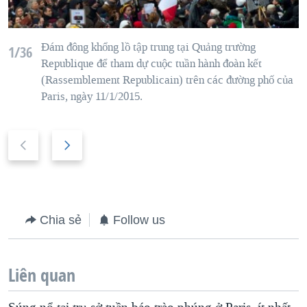
Đám đông khổng lồ tập trung tại Quảng trường
1/36
Republique để tham dự cuộc tuần hành đoàn kết
(Rassemblement Republicain) trên các đường phố của
Paris, ngày 11/1/2015.
P
N
r
e
e
x
v
t
i
s
Chia sẻ
Follow us
o
l
u
i
Liên quan
s
d
s
e