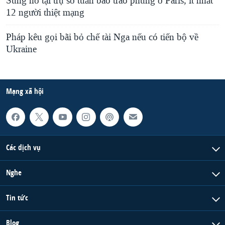
Súng nổ tại trụ sở tuần báo trào phúng ở Paris, ít nhất
l
12 người thiệt mạng
i
Pháp kêu gọi bãi bỏ chế tài Nga nếu có tiến bộ về
d
Ukraine
e
Mạng xã hội
Các dịch vụ
Nghe
Tin tức
Blog