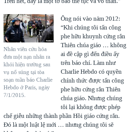
Trên hết, đây là một tờ báo thế tục và vô thần.”
Ông nói vào năm 2012:
“Khi chúng tôi tấn công
phe hữu khuynh cứng rắn
Thiên chúa giáo … không
Nhân viên cứu hỏa
ai đề cập gì đến điều ấy
đưa một nạn nhân ra
trên báo chí. Làm như
khỏi hiện trường sau
Charlie Hebdo có quyền
vụ nổ súng tại tòa
soạn tuần báo Charlie
chính thức được tấn công
Hebdo ở Paris, ngày
phe hữu cứng rắn Thiên
7/1/2015.
chúa giáo. Nhưng chúng
tôi lại không được phép
chế giễu những thành phần Hồi giáo cứng rắn.
Đó là một luật lệ mới … nhưng chúng tôi sẽ