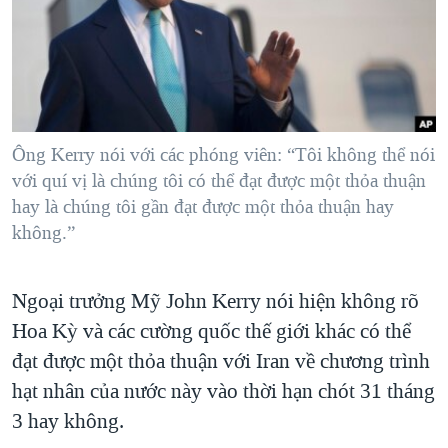
TẠI
VIDEO
"Tìm"
NGƯỜI VIỆT HẢI NGOẠI
HÀNH TRÌNH BẦU CỬ 2024
NGHE
ĐỜI SỐNG
MỘT NĂM CHIẾN TRANH TẠI DẢI GAZA
KINH TẾ
MẠNG XÃ HỘI
GIẢI MÃ VÀNH ĐAI & CON ĐƯỜNG
KHOA HỌC
NGÀY TỊ NẠN THẾ GIỚI
Ông Kerry nói với các phóng viên: “Tôi không thể nói
SỨC KHOẺ
với quí vị là chúng tôi có thể đạt được một thỏa thuận
TRỊNH VĨNH BÌNH - NGƯỜI HẠ 'BÊN THẮNG CUỘC'
Ngôn ngữ khác
VĂN HOÁ
hay là chúng tôi gần đạt được một thỏa thuận hay
GROUND ZERO – XƯA VÀ NAY
không.”
THỂ THAO
CHI PHÍ CHIẾN TRANH AFGHANISTAN
GIÁO DỤC
CÁC GIÁ TRỊ CỘNG HÒA Ở VIỆT NAM
Ngoại trưởng Mỹ John Kerry nói hiện không rõ
Hoa Kỳ và các cường quốc thế giới khác có thể
THƯỢNG ĐỈNH TRUMP-KIM TẠI VIỆT NAM
đạt được một thỏa thuận với Iran về chương trình
TRỊNH VĨNH BÌNH VS. CHÍNH PHỦ VIỆT NAM
hạt nhân của nước này vào thời hạn chót 31 tháng
NGƯ DÂN VIỆT VÀ LÀN SÓNG TRỘM HẢI SÂM
3 hay không.
BÊN KIA QUỐC LỘ: TIẾNG VỌNG TỪ NÔNG THÔN MỸ