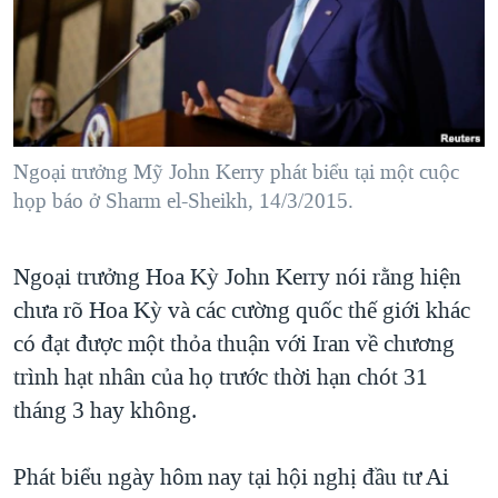
TẠI
VIDEO
"Tìm"
NGƯỜI VIỆT HẢI NGOẠI
HÀNH TRÌNH BẦU CỬ 2024
NGHE
ĐỜI SỐNG
MỘT NĂM CHIẾN TRANH TẠI DẢI GAZA
KINH TẾ
MẠNG XÃ HỘI
GIẢI MÃ VÀNH ĐAI & CON ĐƯỜNG
KHOA HỌC
NGÀY TỊ NẠN THẾ GIỚI
Ngoại trưởng Mỹ John Kerry phát biểu tại một cuộc
SỨC KHOẺ
họp báo ở Sharm el-Sheikh, 14/3/2015.
TRỊNH VĨNH BÌNH - NGƯỜI HẠ 'BÊN THẮNG CUỘC'
Ngôn ngữ khác
VĂN HOÁ
GROUND ZERO – XƯA VÀ NAY
THỂ THAO
Ngoại trưởng Hoa Kỳ John Kerry nói rằng hiện
CHI PHÍ CHIẾN TRANH AFGHANISTAN
GIÁO DỤC
chưa rõ Hoa Kỳ và các cường quốc thế giới khác
CÁC GIÁ TRỊ CỘNG HÒA Ở VIỆT NAM
có đạt được một thỏa thuận với Iran về chương
THƯỢNG ĐỈNH TRUMP-KIM TẠI VIỆT NAM
trình hạt nhân của họ trước thời hạn chót 31
tháng 3 hay không.
TRỊNH VĨNH BÌNH VS. CHÍNH PHỦ VIỆT NAM
NGƯ DÂN VIỆT VÀ LÀN SÓNG TRỘM HẢI SÂM
Phát biểu ngày hôm nay tại hội nghị đầu tư Ai
BÊN KIA QUỐC LỘ: TIẾNG VỌNG TỪ NÔNG THÔN MỸ