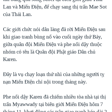
Lan và Miến Ðiện, để chạy sang thị trấn Mae Sot
QUAN HỆ VIỆT MỸ
của Thái Lan.
Các giới chức nói dân làng đã rời Miến Ðiện sau
khi giao tranh bùng nổ vào cuối ngày thứ Bảy,
giữa quân đội Miến Ðiện và phe nổi dậy thuộc
nhóm có tên là Quân đội Phật giáo Dân chủ
Karen.
Đây là vụ chạy loạn thứ nhì của những người tỵ
nạn Miến Ðiện chỉ nội trong tháng này.
Phe nổi dậy Karen đã chiếm nhiều tòa nhà tại thị
trấn Myawwady tại biên giới Miến Ðiện hôm 7
tháng 11, khơi động các trận giao tranh kéo dài 2