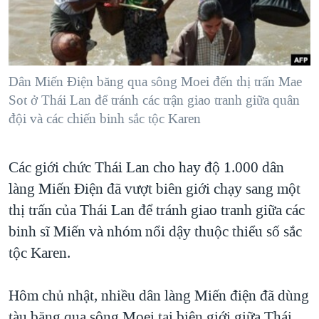
TẠI
VIDEO
"Tìm"
NGƯỜI VIỆT HẢI NGOẠI
HÀNH TRÌNH BẦU CỬ 2024
NGHE
ĐỜI SỐNG
MỘT NĂM CHIẾN TRANH TẠI DẢI GAZA
KINH TẾ
MẠNG XÃ HỘI
Dân Miến Ðiện băng qua sông Moei đến thị trấn Mae
GIẢI MÃ VÀNH ĐAI & CON ĐƯỜNG
KHOA HỌC
Sot ở Thái Lan để tránh các trận giao tranh giữa quân
NGÀY TỊ NẠN THẾ GIỚI
đội và các chiến binh sắc tộc Karen
SỨC KHOẺ
TRỊNH VĨNH BÌNH - NGƯỜI HẠ 'BÊN THẮNG CUỘC'
Ngôn ngữ khác
VĂN HOÁ
GROUND ZERO – XƯA VÀ NAY
Các giới chức Thái Lan cho hay độ 1.000 dân
THỂ THAO
CHI PHÍ CHIẾN TRANH AFGHANISTAN
làng Miến Ðiện đã vượt biên giới chạy sang một
GIÁO DỤC
thị trấn của Thái Lan để tránh giao tranh giữa các
CÁC GIÁ TRỊ CỘNG HÒA Ở VIỆT NAM
binh sĩ Miến và nhóm nổi dậy thuộc thiểu số sắc
THƯỢNG ĐỈNH TRUMP-KIM TẠI VIỆT NAM
tộc Karen.
TRỊNH VĨNH BÌNH VS. CHÍNH PHỦ VIỆT NAM
NGƯ DÂN VIỆT VÀ LÀN SÓNG TRỘM HẢI SÂM
Hôm chủ nhật, nhiều dân làng Miến điện đã dùng
BÊN KIA QUỐC LỘ: TIẾNG VỌNG TỪ NÔNG THÔN MỸ
tàu băng qua sông Moei tại biên giới giữa Thái