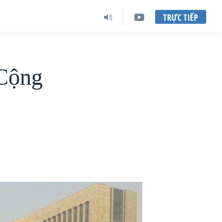
TRỰC TIẾP
Cộng