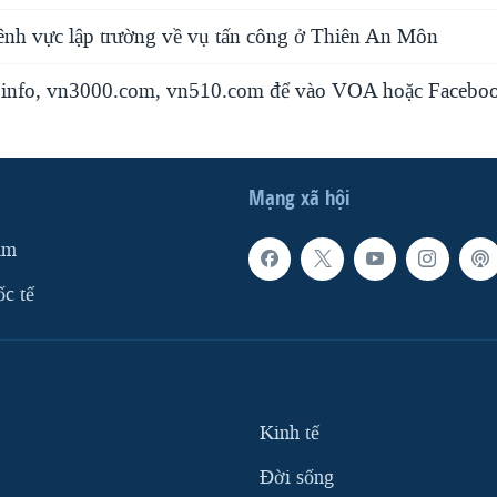
nh vực lập trường về vụ tấn công ở Thiên An Môn
info, vn3000.com, vn510.com để vào VOA hoặc Faceboo
Mạng xã hội
am
ốc tế
Kinh tế
Ðời sống