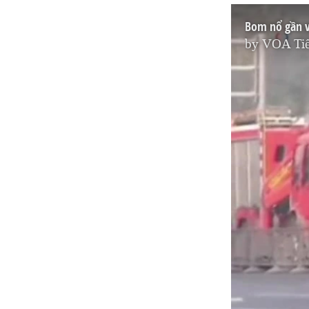
Bom nổ gần v
by
VOA Tiế