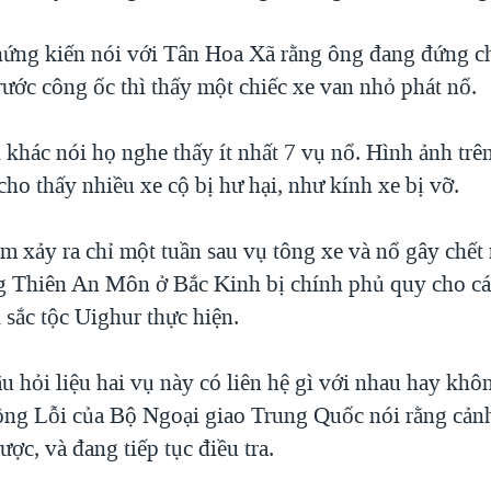
ứng kiến nói với Tân Hoa Xã rằng ông đang đứng c
rước công ốc thì thấy một chiếc xe van nhỏ phát nổ.
khác nói họ nghe thấy ít nhất 7 vụ nổ. Hình ảnh trên
ho thấy nhiều xe cộ bị hư hại, như kính xe bị vỡ.
m xảy ra chỉ một tuần sau vụ tông xe và nổ gây chết 
 Thiên An Môn ở Bắc Kinh bị chính phủ quy cho cá
 sắc tộc Uighur thực hiện.
âu hỏi liệu hai vụ này có liên hệ gì với nhau hay kh
ng Lỗi của Bộ Ngoại giao Trung Quốc nói rằng cảnh
ợc, và đang tiếp tục điều tra.