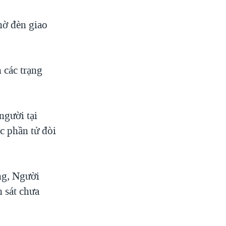
hờ đèn giao
 các trạng
người tại
c phần tử đòi
ông, Người
 sát chưa