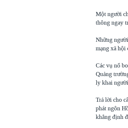
Một người ch
thông ngay t
Những người 
mạng xã hội c
Các vụ nổ bo
Quảng trường
ly khai người
Trả lời cho c
phát ngôn Hồ
khẳng định đư