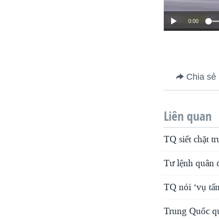
0:00
Chia sẻ
Liên quan
TQ siết chặt 
Tư lệnh quân 
TQ nói ‘vụ tấ
Trung Quốc qu