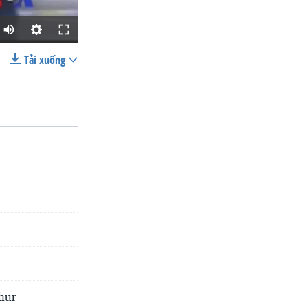
Tải xuống
SHARE
width
px
hur