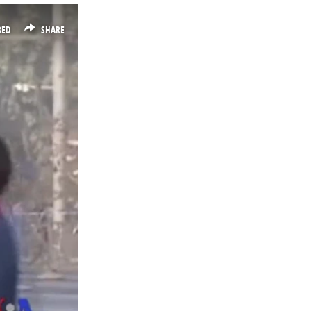
BED
SHARE