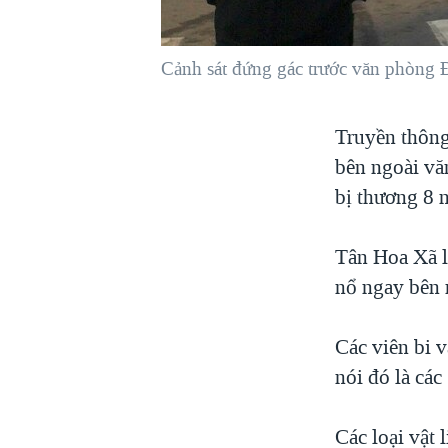
VIỆT NAM
NGƯ DÂN VIỆT VÀ LÀN SÓNG
Cảnh sát đứng gác trước văn phòng 
TRỘM HẢI SÂM
BÊN KIA QUỐC LỘ: TIẾNG VỌNG
Truyền thông
TỪ NÔNG THÔN MỸ
bên ngoài vă
QUAN HỆ VIỆT MỸ
bị thương 8 
Tân Hoa Xã l
nổ ngay bên 
Các viên bi v
nói đó là các
Các loại vật 