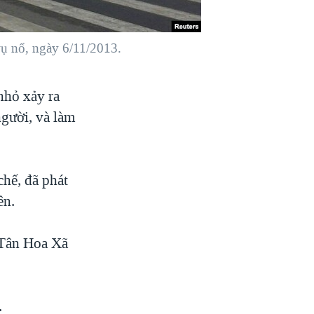
ụ nổ, ngày 6/11/2013.
nhỏ xảy ra
người, và làm
hế, đã phát
ên.
n Tân Hoa Xã
.