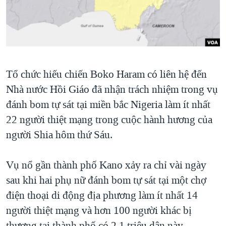
TẠI
VIDEO
"Tìm"
NGƯỜI VIỆT HẢI NGOẠI
HÀNH TRÌNH BẦU CỬ 2024
NGHE
ĐỜI SỐNG
MỘT NĂM CHIẾN TRANH TẠI DẢI GAZA
KINH TẾ
MẠNG XÃ HỘI
GIẢI MÃ VÀNH ĐAI & CON ĐƯỜNG
KHOA HỌC
Tổ chức hiếu chiến Boko Haram có liên hệ đến
NGÀY TỊ NẠN THẾ GIỚI
SỨC KHOẺ
Nhà nước Hồi Giáo đã nhận trách nhiệm trong vụ
TRỊNH VĨNH BÌNH - NGƯỜI HẠ 'BÊN THẮNG CUỘC'
Ngôn ngữ khác
VĂN HOÁ
đánh bom tự sát tại miền bắc Nigeria làm ít nhất
GROUND ZERO – XƯA VÀ NAY
22 người thiệt mạng trong cuộc hành hương của
THỂ THAO
CHI PHÍ CHIẾN TRANH AFGHANISTAN
người Shia hôm thứ Sáu.
GIÁO DỤC
CÁC GIÁ TRỊ CỘNG HÒA Ở VIỆT NAM
Vụ nổ gần thành phố Kano xảy ra chỉ vài ngày
THƯỢNG ĐỈNH TRUMP-KIM TẠI VIỆT NAM
sau khi hai phụ nữ đánh bom tự sát tại một chợ
TRỊNH VĨNH BÌNH VS. CHÍNH PHỦ VIỆT NAM
điện thoại di động địa phương làm ít nhất 14
NGƯ DÂN VIỆT VÀ LÀN SÓNG TRỘM HẢI SÂM
người thiệt mạng và hơn 100 người khác bị
BÊN KIA QUỐC LỘ: TIẾNG VỌNG TỪ NÔNG THÔN MỸ
thương tại thành phố có 2,1 triệu dân này.