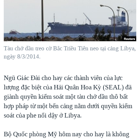
TẠI
VIDEO
"Tìm"
NGƯỜI VIỆT HẢI NGOẠI
HÀNH TRÌNH BẦU CỬ 2024
NGHE
ĐỜI SỐNG
MỘT NĂM CHIẾN TRANH TẠI DẢI GAZA
KINH TẾ
MẠNG XÃ HỘI
GIẢI MÃ VÀNH ĐAI & CON ĐƯỜNG
KHOA HỌC
NGÀY TỊ NẠN THẾ GIỚI
Tàu chở dầu treo cờ Bắc Triều Tiên neo tại cảng Libya,
SỨC KHOẺ
ngày 8/3/2014.
TRỊNH VĨNH BÌNH - NGƯỜI HẠ 'BÊN THẮNG CUỘC'
Ngôn ngữ khác
VĂN HOÁ
GROUND ZERO – XƯA VÀ NAY
THỂ THAO
Ngũ Giác Đài cho hay các thành viên của lực
CHI PHÍ CHIẾN TRANH AFGHANISTAN
GIÁO DỤC
lượng đặc biệt của Hải Quân Hoa Kỳ (SEAL) đã
CÁC GIÁ TRỊ CỘNG HÒA Ở VIỆT NAM
giành quyền kiểm soát một tàu chở dầu thô bất
THƯỢNG ĐỈNH TRUMP-KIM TẠI VIỆT NAM
hợp pháp từ một bến cảng nằm dưới quyền kiểm
soát của phe nổi dậy ở Libya.
TRỊNH VĨNH BÌNH VS. CHÍNH PHỦ VIỆT NAM
NGƯ DÂN VIỆT VÀ LÀN SÓNG TRỘM HẢI SÂM
Bộ Quốc phòng Mỹ hôm nay cho hay là không
BÊN KIA QUỐC LỘ: TIẾNG VỌNG TỪ NÔNG THÔN MỸ