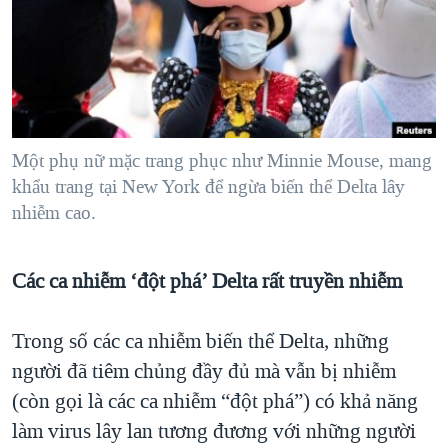
TẠI
VIDEO
"Tìm"
NGƯỜI VIỆT HẢI NGOẠI
HÀNH TRÌNH BẦU CỬ 2024
NGHE
ĐỜI SỐNG
MỘT NĂM CHIẾN TRANH TẠI DẢI GAZA
KINH TẾ
MẠNG XÃ HỘI
GIẢI MÃ VÀNH ĐAI & CON ĐƯỜNG
KHOA HỌC
NGÀY TỊ NẠN THẾ GIỚI
Một phụ nữ mặc trang phục như Minnie Mouse, mang
SỨC KHOẺ
khẩu trang tại New York để ngừa biến thể Delta lây
TRỊNH VĨNH BÌNH - NGƯỜI HẠ 'BÊN THẮNG CUỘC'
Ngôn ngữ khác
VĂN HOÁ
nhiễm cao.
GROUND ZERO – XƯA VÀ NAY
THỂ THAO
CHI PHÍ CHIẾN TRANH AFGHANISTAN
GIÁO DỤC
Các ca nhiễm ‘đột phá’ Delta rất truyền nhiễm
CÁC GIÁ TRỊ CỘNG HÒA Ở VIỆT NAM
THƯỢNG ĐỈNH TRUMP-KIM TẠI VIỆT NAM
Trong số các ca nhiễm biến thể Delta, những
TRỊNH VĨNH BÌNH VS. CHÍNH PHỦ VIỆT NAM
người đã tiêm chủng đầy đủ mà vẫn bị nhiễm
(còn gọi là các ca nhiễm “đột phá”) có khả năng
NGƯ DÂN VIỆT VÀ LÀN SÓNG TRỘM HẢI SÂM
làm virus lây lan tương đương với những người
BÊN KIA QUỐC LỘ: TIẾNG VỌNG TỪ NÔNG THÔN MỸ