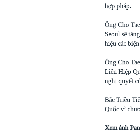
hợp pháp.
Ông Cho Tae-
Seoul sẽ tăn
hiệu các biện
Ông Cho Tae-
Liên Hiệp Qu
nghị quyết c
Bắc Triều Ti
Quốc vì chươ
Xem ảnh Pana