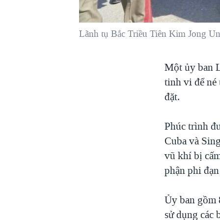
VIỆT NAM
NGƯ DÂN VIỆT VÀ LÀN SÓNG
Lãnh tụ Bắc Triều Tiên Kim Jong Un
TRỘM HẢI SÂM
BÊN KIA QUỐC LỘ: TIẾNG VỌNG
Một ủy ban L
TỪ NÔNG THÔN MỸ
tinh vi để n
QUAN HỆ VIỆT MỸ
đặt.
Phúc trình đ
Cuba và Sing
vũ khí bị cấ
phận phi đạn
Ủy ban gồm 8
sử dụng các 