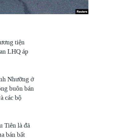
ương tiện
o an LHQ áp
Bình Nhưỡng ở
động buôn bán
à các bộ
 Tiên là đã
ua bán bất