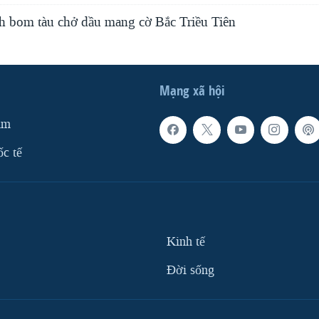
h bom tàu chở dầu mang cờ Bắc Triều Tiên
Mạng xã hội
am
ốc tế
Kinh tế
Ðời sống