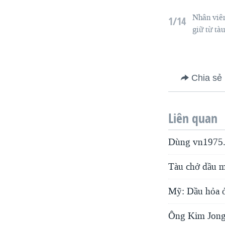
Nhân viên
1/14
giữ từ tà
Chia sẻ
Liên quan
Dùng vn1975.
Tàu chở dầu ma
Mỹ: Dầu hỏa ở
Ông Kim Jong 