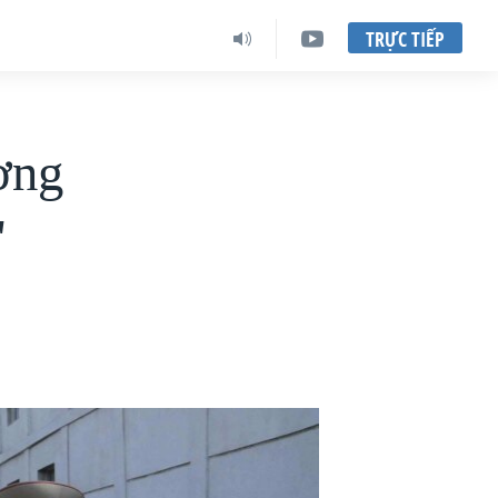
TRỰC TIẾP
ơng
'