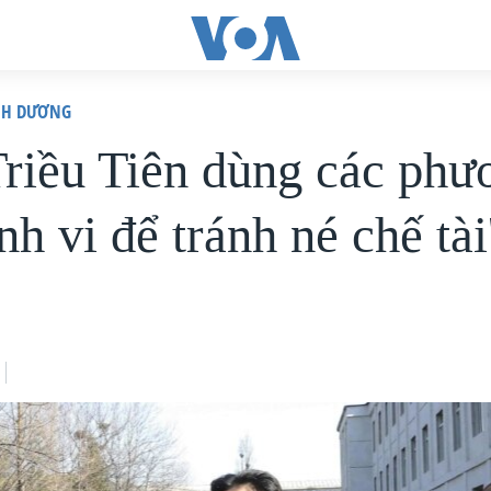
ÌNH DƯƠNG
Triều Tiên dùng các phư
inh vi để tránh né chế tài