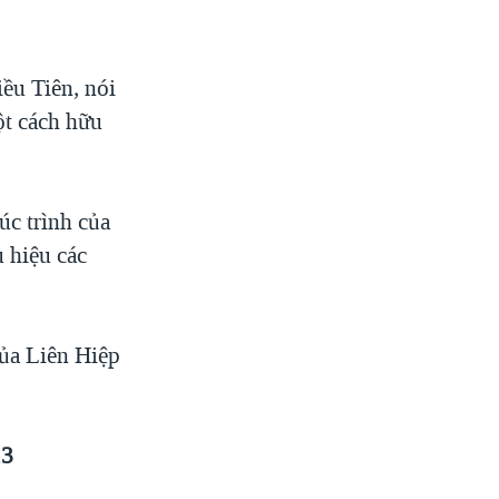
ều Tiên, nói
ột cách hữu
úc trình của
 hiệu các
của Liên Hiệp
13