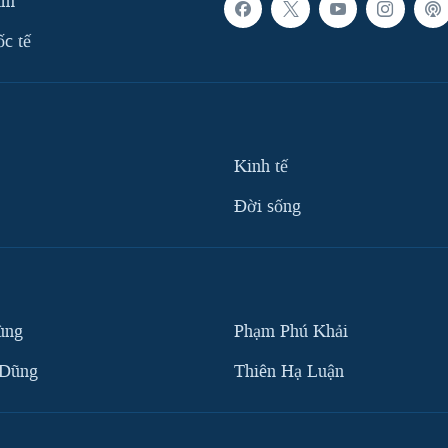
am
ốc tế
Kinh tế
Ðời sống
ùng
Phạm Phú Khải
 Dũng
Thiên Hạ Luận