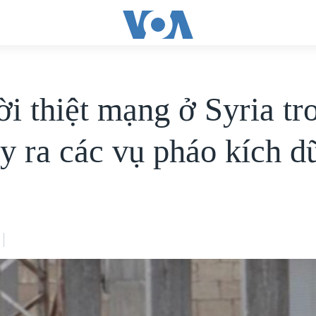
ời thiệt mạng ở Syria tr
ảy ra các vụ pháo kích d