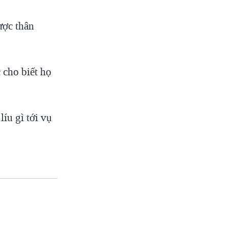
ược thân
 cho biết họ
íu gì tới vụ