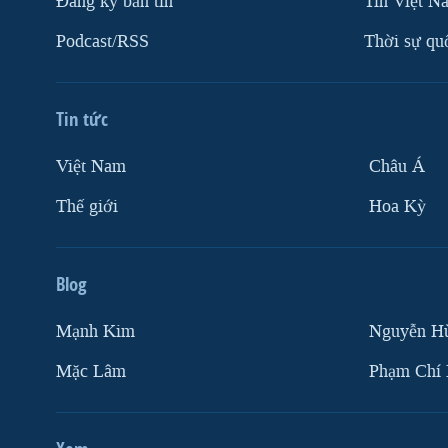
Ðăng ký bản tin
Tin Việt N
Podcast/RSS
Thời sự qu
Tin tức
Việt Nam
Châu Á
Thế giới
Hoa Kỳ
Blog
Mạnh Kim
Nguyễn H
Mặc Lâm
Phạm Chí