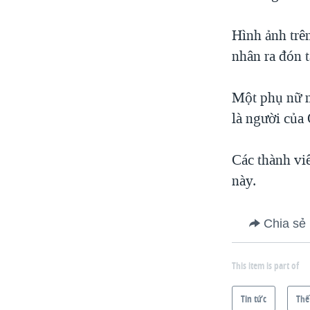
Hình ảnh trê
nhân ra đón t
Một phụ nữ n
là người của
Các thành vi
này.
Chia sẻ
This item is part of
Tin tức
Thế