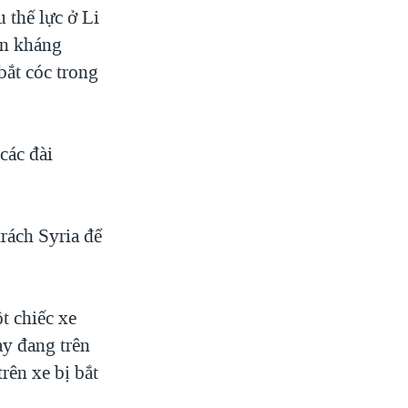
 thế lực ở Li
ản kháng
bắt cóc trong
các đài
rách Syria để
t chiếc xe
ày đang trên
rên xe bị bắt