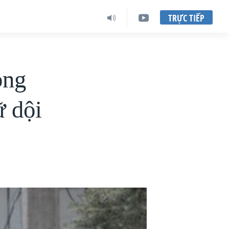
TRỰC TIẾP
ong
ữ dội