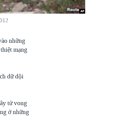
2012
 vào những
 thiệt mạng
ch dữ dội
gây tử vong
ộng ở những