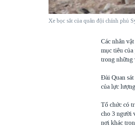
VIỆT NAM
NGƯ DÂN VIỆT VÀ LÀN SÓNG
Xe bọc sắt của quân đội chính phủ Sy
TRỘM HẢI SÂM
BÊN KIA QUỐC LỘ: TIẾNG VỌNG
Các nhân vật
TỪ NÔNG THÔN MỸ
mục tiêu của
QUAN HỆ VIỆT MỸ
trong những 
Đài Quan sát
của lực lượng
Tổ chức có t
cho 3 người 
nơi khác tro