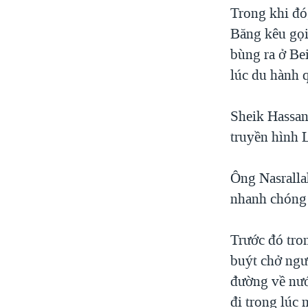
Trong khi đó
Băng kêu gọi
bùng ra ở Bei
lúc du hành q
Sheik Hassan
truyền hình 
Ông Nasrallah
nhanh chóng 
Trước đó tro
buýt chở ngư
đường về nướ
đi trong lúc