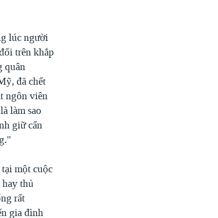
ng lúc người
đối trên khắp
g quân
Mỹ, đã chết
át ngôn viên
là làm sao
nh giữ cẩn
g."
 tại một cuộc
 hay thủ
ng rất
ến gia đình