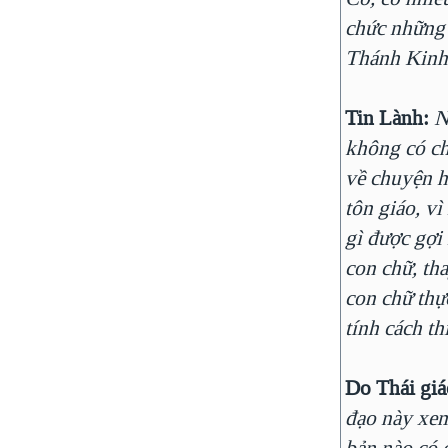
chức những 
Thánh Kinh 
Tin Lành:
N
không có chỉ
về chuyện h
tôn giáo, v
gì được gợi
con chữ, th
con chữ thự
tính cách th
Do Thái giá
đạo này xem
bản nào có 