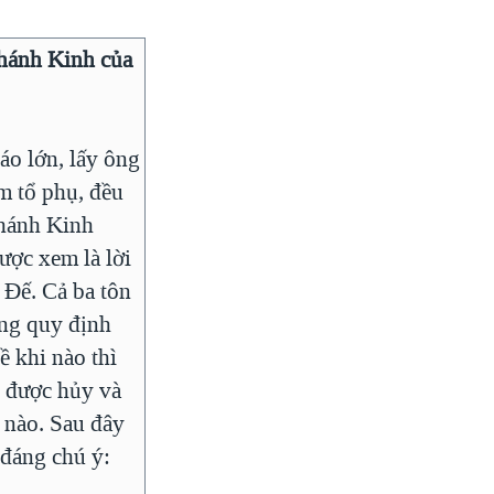
hánh Kinh của
áo lớn, lấy ông
 tổ phụ, đều
hánh Kinh
được xem là lời
Đế. Cả ba tôn
ng quy định
ề khi nào thì
 được hủy và
 nào. Sau đây
 đáng chú ý: