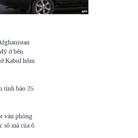
Afghanistan
 Mỹ ở bên
ụ ở Kabul hôm
n tình báo 25
ột văn phòng
c số mã của ổ