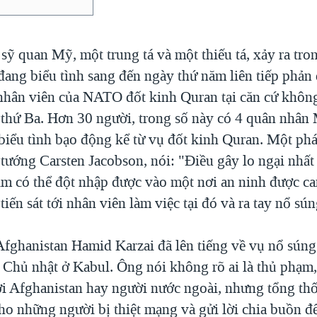
 sỹ quan Mỹ, một trung tá và một thiếu tá, xảy ra tro
đang biểu tình sang đến ngày thứ năm liên tiếp phản 
nhân viên của NATO đốt kinh Quran tại căn cứ khôn
hứ Ba. Hơn 30 người, trong số này có 4 quân nhân 
 biểu tình bạo động kể từ vụ đốt kinh Quran. Một ph
tướng Carsten Jacobson, nói: "Điều gây lo ngại nhất 
ạm có thể đột nhập được vào một nơi an ninh được ca
tiến sát tới nhân viên làm việc tại đó và ra tay nổ sún
fghanistan Hamid Karzai đã lên tiếng về vụ nổ súng
Chủ nhật ở Kabul. Ông nói không rõ ai là thủ phạm,
i Afghanistan hay người nước ngoài, nhưng tổng thố
ho những người bị thiệt mạng và gửi lời chia buồn đ