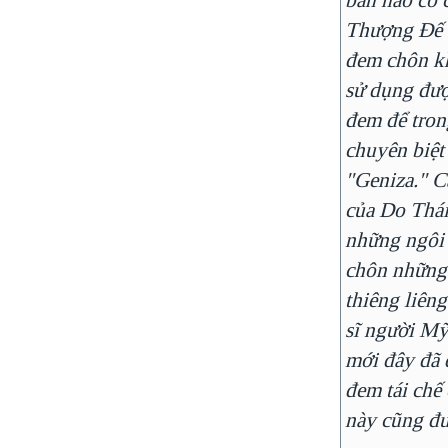
Thượng Đế 
đem chôn k
sử dụng đượ
đem để tro
chuyên biệt 
"Geniza." C
của Do Thái
những ngôi 
chôn những
thiêng liêng
sĩ người Mỹ
mới đây đã 
đem tái chế
này cũng đư