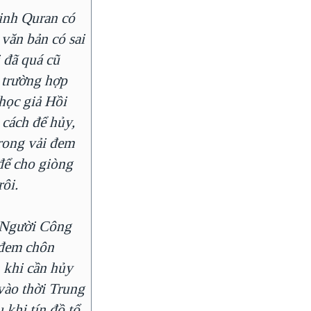
inh Quran có
 văn bản có sai
i đã quá cũ
 trường hợp
 học giả Hồi
 cách để hủy,
rong vải đem
để cho giòng
rôi.
Người Công
 đem chôn
 khi cần hủy
vào thời Trung
 khi tín đồ tổ