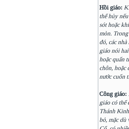
Hồi giáo:
K
thể hủy nếu
sót hoặc kh
mòn. Trong
đó, các nhà
giáo nói hai
hoặc quấn t
chôn, hoặc 
nước cuốn t
Công giáo:
giáo có thể
Thánh Kinh
bỏ, mặc dù 
Cổ, có nhiều