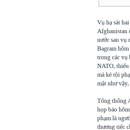
Vụ hạ sát hai
Afghanistan 
nước sau vụ 
Bagram hôm t
trong các vụ
NATO, thiếu 
mà kẻ tội ph
mật như vậy, 
Tổng thống A
họp báo hôm 
phạm là ngườ
thương tiếc c