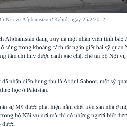
ộ Nội vụ Afghanistan ở Kabul, ngày 25/2/2012
ch Afghanistan đang truy nã một nhân viên tình báo 
 nổ súng trong khoảng cách rất ngắn giết hai sỹ quan
ung tâm chỉ huy được canh gác chặt chẽ tại bộ Nội v
c đã nhận diện hung thủ là Abdul Saboor, một sỹ qua
 theo học ở Pakistan.
uân sự Mỹ được phát hiện nằm chết trên sàn nhà ở m
 trong bộ Nội vụ nơi mà chỉ có những người biết đượ
 được.