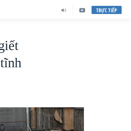
TRỰC TIẾP
giết
tĩnh