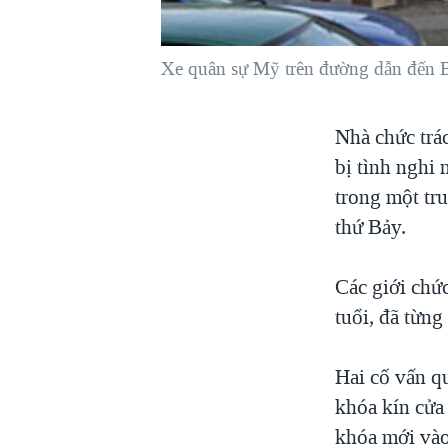
VIỆT NAM
NGƯ DÂN VIỆT VÀ LÀN SÓNG
Xe quân sự Mỹ trên đường dẫn đến B
TRỘM HẢI SÂM
BÊN KIA QUỐC LỘ: TIẾNG VỌNG
Nhà chức trá
TỪ NÔNG THÔN MỸ
bị tình nghi
QUAN HỆ VIỆT MỸ
trong một tr
thứ Bảy.
Các giới chứ
tuổi, đã từng
Hai cố vấn q
khóa kín cửa
khóa mới vào