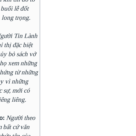
buổi lễ đốt
long trọng.
gười Tin Lành
 thị đặc biệt
ủy bỏ sách vở
ì họ xem những
 hứng từ những
ay vì những
c sự, mới có
iêng liêng.
o:
Người theo
 bất cứ văn
chứa tên của