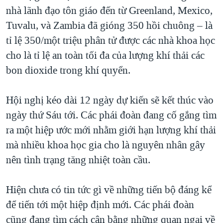
nhà lãnh đạo tôn giáo đến từ Greenland, Mexico,
QUAN HỆ VIỆT MỸ
Tuvalu, và Zambia đã gióng 350 hồi chuông – là
tỉ lệ 350/một triệu phân tử được các nhà khoa học
cho là tỉ lệ an toàn tối đa của lượng khí thải các
bon dioxide trong khí quyển.
Hội nghị kéo dài 12 ngày dự kiến sẽ kết thúc vào
ngày thứ Sáu tới. Các phái đoàn đang cố gắng tìm
ra một hiệp ước mới nhằm giới hạn lượng khí thải
mà nhiều khoa học gia cho là nguyên nhân gây
nên tình trạng tăng nhiệt toàn cầu.
Hiện chưa có tin tức gì về những tiến bộ đáng kể
để tiến tới một hiệp định mới. Các phái đoàn
cũng đang tìm cách cân bằng những quan ngại về