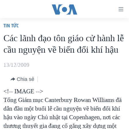
Đường
dẫn
TIN TỨC
truy
TRANG CHỦ
Các lãnh đạo tôn giáo cử hành lễ
cập
VIỆT NAM
cầu nguyện về biến đổi khí hậu
Tới
HOA KỲ
nội
BIỂN ĐÔNG
13/12/2009
dung
THẾ GIỚI
chính
Chia sẻ
BLOG
Tới
<!-- IMAGE -->
điều
DIỄN ĐÀN
Tổng Giám mục Canterbury Rowan Williams đã
hướng
MỤC
dẫn đầu một buổi lễ cầu nguyện về biến đổi khí
chính
CHUYÊN ĐỀ
TỰ DO BÁO CHÍ
hậu vào ngày Chủ nhật tại Copenhagen, nơi các
Đi
HỌC TIẾNG ANH
thương thuyết gia đang cố gắng xây dựng một
VẠCH TRẦN TIN GIẢ
CHIẾN TRANH THƯƠNG MẠI CỦA MỸ: QUÁ KHỨ VÀ HIỆN
tới