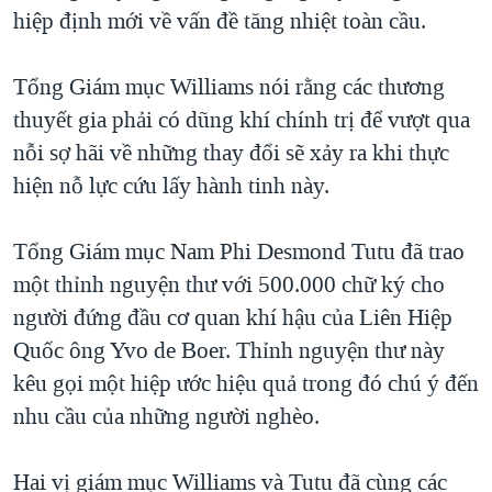
TẠI
hiệp định mới về vấn đề tăng nhiệt toàn cầu.
VIDEO
"Tìm"
NGƯỜI VIỆT HẢI NGOẠI
HÀNH TRÌNH BẦU CỬ 2024
NGHE
ĐỜI SỐNG
Tổng Giám mục Williams nói rằng các thương
MỘT NĂM CHIẾN TRANH TẠI DẢI GAZA
KINH TẾ
thuyết gia phải có dũng khí chính trị để vượt qua
MẠNG XÃ HỘI
GIẢI MÃ VÀNH ĐAI & CON ĐƯỜNG
KHOA HỌC
nỗi sợ hãi về những thay đổi sẽ xảy ra khi thực
NGÀY TỊ NẠN THẾ GIỚI
hiện nỗ lực cứu lấy hành tinh này.
SỨC KHOẺ
TRỊNH VĨNH BÌNH - NGƯỜI HẠ 'BÊN THẮNG CUỘC'
Ngôn ngữ khác
VĂN HOÁ
GROUND ZERO – XƯA VÀ NAY
Tổng Giám mục Nam Phi Desmond Tutu đã trao
THỂ THAO
một thỉnh nguyện thư với 500.000 chữ ký cho
CHI PHÍ CHIẾN TRANH AFGHANISTAN
GIÁO DỤC
người đứng đầu cơ quan khí hậu của Liên Hiệp
CÁC GIÁ TRỊ CỘNG HÒA Ở VIỆT NAM
Quốc ông Yvo de Boer. Thỉnh nguyện thư này
THƯỢNG ĐỈNH TRUMP-KIM TẠI VIỆT NAM
kêu gọi một hiệp ước hiệu quả trong đó chú ý đến
TRỊNH VĨNH BÌNH VS. CHÍNH PHỦ VIỆT NAM
nhu cầu của những người nghèo.
NGƯ DÂN VIỆT VÀ LÀN SÓNG TRỘM HẢI SÂM
Hai vị giám mục Williams và Tutu đã cùng các
BÊN KIA QUỐC LỘ: TIẾNG VỌNG TỪ NÔNG THÔN MỸ