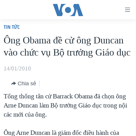
Đường
dẫn
TIN TỨC
truy
TRANG CHỦ
Ông Obama đề cử ông Duncan
cập
VIỆT NAM
vào chức vụ Bộ trưởng Giáo dục
Tới
HOA KỲ
nội
BIỂN ĐÔNG
14/01/2010
dung
THẾ GIỚI
chính
Chia sẻ
BLOG
Tới
Tổng thống tân cử Barrack Obama đã chọn ông
điều
DIỄN ĐÀN
Arne Duncan làm Bộ trưởng Giáo dục trong nội
hướng
MỤC
các mới của ông.
chính
CHUYÊN ĐỀ
TỰ DO BÁO CHÍ
Đi
HỌC TIẾNG ANH
Ông Arne Duncan là giám đốc điều hành của
VẠCH TRẦN TIN GIẢ
CHIẾN TRANH THƯƠNG MẠI CỦA MỸ: QUÁ KHỨ VÀ HIỆN
tới