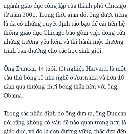
TẠI
ngành giáo dục công lập của thành phố Chicago
VIDEO
"Tìm"
NGƯỜI VIỆT HẢI NGOẠI
HÀNH TRÌNH BẦU CỬ 2024
từ năm 2001. Trong thời gian đó, ông được tiếng
NGHE
ĐỜI SỐNG
là đã có những quyết định táo bạo để cải tiến hệ
MỘT NĂM CHIẾN TRANH TẠI DẢI GAZA
KINH TẾ
thống giáo dục Chicago bao gồm việc đóng cửa
MẠNG XÃ HỘI
GIẢI MÃ VÀNH ĐAI & CON ĐƯỜNG
KHOA HỌC
những trường yếu kém và thi hành một chương
NGÀY TỊ NẠN THẾ GIỚI
trình ban thưởng cho các học sinh giỏi.
SỨC KHOẺ
TRỊNH VĨNH BÌNH - NGƯỜI HẠ 'BÊN THẮNG CUỘC'
Ngôn ngữ khác
VĂN HOÁ
GROUND ZERO – XƯA VÀ NAY
Ông Duncan 44 tuổi, tốt nghiệp Harvard, là một
THỂ THAO
cầu thủ bóng rổ nhà nghề ở Australia và hơn 10
CHI PHÍ CHIẾN TRANH AFGHANISTAN
GIÁO DỤC
năm qua thường chơi bóng thân hữu với ông
CÁC GIÁ TRỊ CỘNG HÒA Ở VIỆT NAM
Obama.
THƯỢNG ĐỈNH TRUMP-KIM TẠI VIỆT NAM
TRỊNH VĨNH BÌNH VS. CHÍNH PHỦ VIỆT NAM
Trong các nhận định do ông đưa ra, ông Duncan
NGƯ DÂN VIỆT VÀ LÀN SÓNG TRỘM HẢI SÂM
nói rằng không có vấn đề nào quan trọng hơn là
giáo dục, và đó là con đường vững chắc đưa đến
BÊN KIA QUỐC LỘ: TIẾNG VỌNG TỪ NÔNG THÔN MỸ