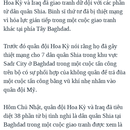
Hoa Kỳ và Iraq đã giao tranh dữ dội với các phần
TẠI
VIDEO
"Tìm"
NGƯỜI VIỆT HẢI NGOẠI
tử dân quân Shia. Binh sĩ thứ tư đã bị thiệt mạng
HÀNH TRÌNH BẦU CỬ 2024
NGHE
ĐỜI SỐNG
vì hỏa lực gián tiếp trong một cuộc giao tranh
MỘT NĂM CHIẾN TRANH TẠI DẢI GAZA
khác tại phía Tây Baghdad.
KINH TẾ
MẠNG XÃ HỘI
GIẢI MÃ VÀNH ĐAI & CON ĐƯỜNG
KHOA HỌC
NGÀY TỊ NẠN THẾ GIỚI
Trước đó quân đội Hoa Kỳ nói rằng họ đã gây
SỨC KHOẺ
thiệt mạng cho 7 dân quân Shia trong khu vực
TRỊNH VĨNH BÌNH - NGƯỜI HẠ 'BÊN THẮNG CUỘC'
Ngôn ngữ khác
VĂN HOÁ
Sadr City ở Baghdad trong một cuộc tấn công
GROUND ZERO – XƯA VÀ NAY
THỂ THAO
trên bộ có sự phối hợp của không quân để trả đũa
CHI PHÍ CHIẾN TRANH AFGHANISTAN
một cuộc tấn công bằng vũ khí nhẹ nhắm vào
GIÁO DỤC
CÁC GIÁ TRỊ CỘNG HÒA Ở VIỆT NAM
quân đội Mỹ.
THƯỢNG ĐỈNH TRUMP-KIM TẠI VIỆT NAM
Hôm Chủ Nhật, quân đội Hoa Kỳ và Iraq đã tiêu
TRỊNH VĨNH BÌNH VS. CHÍNH PHỦ VIỆT NAM
diệt 38 phần tử bị tình nghi là dân quân Shia tại
NGƯ DÂN VIỆT VÀ LÀN SÓNG TRỘM HẢI SÂM
Baghdad trong một cuộc giao tranh được xem là
BÊN KIA QUỐC LỘ: TIẾNG VỌNG TỪ NÔNG THÔN MỸ