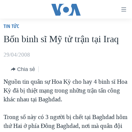
Đường
dẫn
TIN TỨC
truy
TRANG CHỦ
Bốn binh sĩ Mỹ tử trận tại Iraq
cập
VIỆT NAM
Tới
HOA KỲ
29/04/2008
nội
BIỂN ĐÔNG
dung
Chia sẻ
THẾ GIỚI
chính
Nguồn tin quân sự Hoa Kỳ cho hay 4 binh sĩ Hoa
BLOG
Tới
Kỳ đã bị thiệt mạng trong những trận tấn công
điều
DIỄN ĐÀN
khác nhau tại Baghdad.
hướng
MỤC
chính
Trong số này có 3 người bị chết tại Baghdad hôm
CHUYÊN ĐỀ
TỰ DO BÁO CHÍ
Đi
thứ Hai ở phía Đông Baghdad, nơi mà quân đội
HỌC TIẾNG ANH
VẠCH TRẦN TIN GIẢ
CHIẾN TRANH THƯƠNG MẠI CỦA MỸ: QUÁ KHỨ VÀ HIỆN
tới