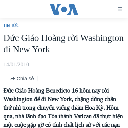
Đường
dẫn
TIN TỨC
truy
TRANG CHỦ
Đức Giáo Hoàng rời Washington
cập
VIỆT NAM
đi New York
Tới
HOA KỲ
nội
BIỂN ĐÔNG
14/01/2010
dung
THẾ GIỚI
chính
Chia sẻ
BLOG
Tới
Đức Giáo Hoàng Benedicto 16 hôm nay rời
điều
DIỄN ĐÀN
Washington để đi New York, chặng dừng chân
hướng
MỤC
thứ nhì trong chuyến viếng thăm Hoa Kỳ. Hôm
chính
CHUYÊN ĐỀ
TỰ DO BÁO CHÍ
qua, nhà lãnh đạo Tòa thánh Vatican đã thực hiện
Đi
HỌC TIẾNG ANH
một cuộc gặp gỡ có tính chất lịch sử với các nạn
VẠCH TRẦN TIN GIẢ
CHIẾN TRANH THƯƠNG MẠI CỦA MỸ: QUÁ KHỨ VÀ HIỆN
tới