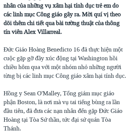
TẠI
nhân của những vụ xâm hại tính dục trẻ em do
VIDEO
"Tìm"
NGƯỜI VIỆT HẢI NGOẠI
HÀNH TRÌNH BẦU CỬ 2024
các linh mục Công giáo gây ra. Mời quí vị theo
NGHE
ĐỜI SỐNG
dõi thêm chi tiết qua bài tường thuật của thông
MỘT NĂM CHIẾN TRANH TẠI DẢI GAZA
KINH TẾ
tín viên Alex Villarreal.
MẠNG XÃ HỘI
GIẢI MÃ VÀNH ĐAI & CON ĐƯỜNG
KHOA HỌC
NGÀY TỊ NẠN THẾ GIỚI
Đức Giáo Hoàng Benedicto 16 đã thực hiện một
SỨC KHOẺ
TRỊNH VĨNH BÌNH - NGƯỜI HẠ 'BÊN THẮNG CUỘC'
cuộc gặp gỡ đầy xúc động tại Washington hồi
Ngôn ngữ khác
VĂN HOÁ
GROUND ZERO – XƯA VÀ NAY
chiều hôm qua với một nhóm nhỏ những người
THỂ THAO
từng bị các linh mục Công giáo xâm hại tính dục.
CHI PHÍ CHIẾN TRANH AFGHANISTAN
GIÁO DỤC
CÁC GIÁ TRỊ CỘNG HÒA Ở VIỆT NAM
Hồng y Sean O'Malley, Tổng giám mục giáo
THƯỢNG ĐỈNH TRUMP-KIM TẠI VIỆT NAM
phận Boston, là nơi mà vụ tai tiếng bùng ra lần
TRỊNH VĨNH BÌNH VS. CHÍNH PHỦ VIỆT NAM
đầu tiên, đã đưa các nạn nhân đến gặp Đức Giáo
NGƯ DÂN VIỆT VÀ LÀN SÓNG TRỘM HẢI SÂM
Hoàng tại Tòa Sứ thần, tức đại sứ quán Tòa
Thánh.
BÊN KIA QUỐC LỘ: TIẾNG VỌNG TỪ NÔNG THÔN MỸ