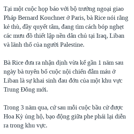
TẠI
VIDEO
"Tìm"
NGƯỜI VIỆT HẢI NGOẠI
Tại một cuộc họp báo với bộ trưởng ngoại giao
HÀNH TRÌNH BẦU CỬ 2024
NGHE
Pháp Bernard Kouchner ở Paris, bà Rice nói rằng
ĐỜI SỐNG
MỘT NĂM CHIẾN TRANH TẠI DẢI GAZA
kẻ thù, đầy quyết tâm, đang tìm cách bóp nghẹt
KINH TẾ
MẠNG XÃ HỘI
các mưu đồ thiết lập nền dân chủ tại Iraq, Liban
GIẢI MÃ VÀNH ĐAI & CON ĐƯỜNG
KHOA HỌC
và lãnh thổ của người Palestine.
NGÀY TỊ NẠN THẾ GIỚI
SỨC KHOẺ
TRỊNH VĨNH BÌNH - NGƯỜI HẠ 'BÊN THẮNG CUỘC'
Ngôn ngữ khác
VĂN HOÁ
Bà Rice đưa ra nhận dịnh vừa kể gần 1 năm sau
GROUND ZERO – XƯA VÀ NAY
ngày bà tuyên bố cuộc nội chiến đẫm máu ở
THỂ THAO
CHI PHÍ CHIẾN TRANH AFGHANISTAN
Liban là sự khai sinh đau đớn của một khu vực
GIÁO DỤC
Trung Đông mới.
CÁC GIÁ TRỊ CỘNG HÒA Ở VIỆT NAM
THƯỢNG ĐỈNH TRUMP-KIM TẠI VIỆT NAM
Trong 3 năm qua, cứ sau mỗi cuộc bầu cử được
TRỊNH VĨNH BÌNH VS. CHÍNH PHỦ VIỆT NAM
Hoa Kỳ ủng hộ, bạo động giữa phe phái lại diễn
NGƯ DÂN VIỆT VÀ LÀN SÓNG TRỘM HẢI SÂM
ra trong khu vực.
BÊN KIA QUỐC LỘ: TIẾNG VỌNG TỪ NÔNG THÔN MỸ