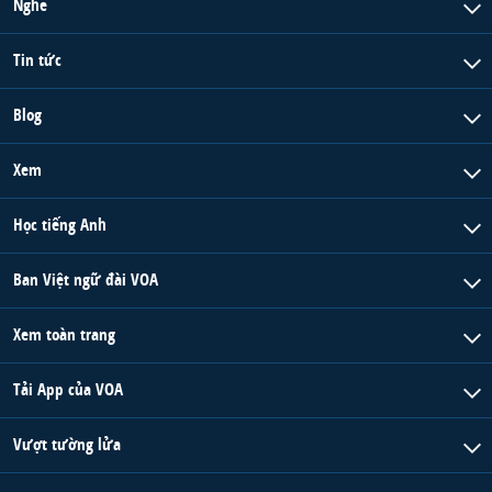
Nghe
Tin tức
Blog
Xem
Học tiếng Anh
Ban Việt ngữ đài VOA
Xem toàn trang
Tải App của VOA
Vượt tường lửa