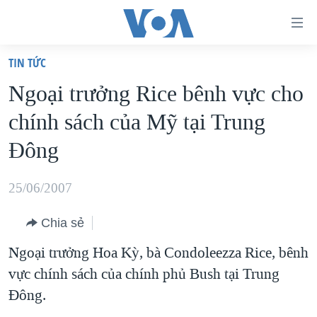
Đường
dẫn
TIN TỨC
truy
TRANG CHỦ
Ngoại trưởng Rice bênh vực cho
cập
VIỆT NAM
chính sách của Mỹ tại Trung
Tới
HOA KỲ
nội
Ðông
BIỂN ĐÔNG
dung
THẾ GIỚI
chính
25/06/2007
BLOG
Tới
Chia sẻ
điều
DIỄN ĐÀN
hướng
Ngoại trưởng Hoa Kỳ, bà Condoleezza Rice, bênh
MỤC
chính
vực chính sách của chính phủ Bush tại Trung
CHUYÊN ĐỀ
TỰ DO BÁO CHÍ
Đi
Ðông.
HỌC TIẾNG ANH
VẠCH TRẦN TIN GIẢ
CHIẾN TRANH THƯƠNG MẠI CỦA MỸ: QUÁ KHỨ VÀ HIỆN
tới