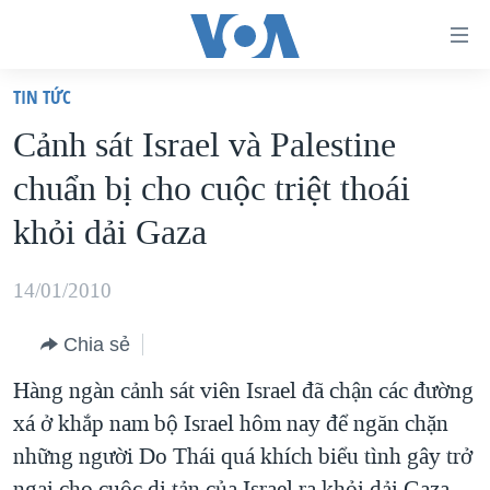
Đường
dẫn
TIN TỨC
truy
TRANG CHỦ
Cảnh sát Israel và Palestine
cập
VIỆT NAM
chuẩn bị cho cuộc triệt thoái
Tới
HOA KỲ
nội
khỏi dải Gaza
BIỂN ĐÔNG
dung
THẾ GIỚI
chính
14/01/2010
BLOG
Tới
Chia sẻ
điều
DIỄN ĐÀN
hướng
Hàng ngàn cảnh sát viên Israel đã chận các đường
MỤC
chính
xá ở khắp nam bộ Israel hôm nay để ngăn chặn
CHUYÊN ĐỀ
TỰ DO BÁO CHÍ
Đi
những người Do Thái quá khích biểu tình gây trở
HỌC TIẾNG ANH
VẠCH TRẦN TIN GIẢ
CHIẾN TRANH THƯƠNG MẠI CỦA MỸ: QUÁ KHỨ VÀ HIỆN
tới
ngại cho cuộc di tản của Israel ra khỏi dải Gaza.