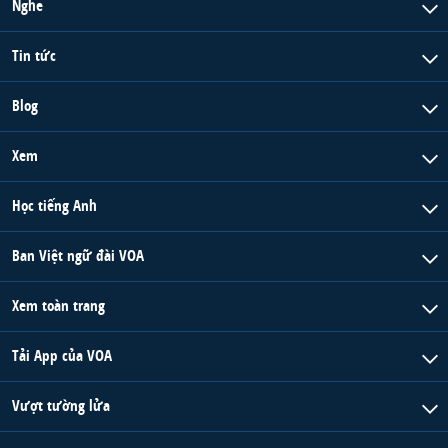
Nghe
Tin tức
Blog
Xem
Học tiếng Anh
Ban Việt ngữ đài VOA
Xem toàn trang
Tải App của VOA
Vượt tường lửa