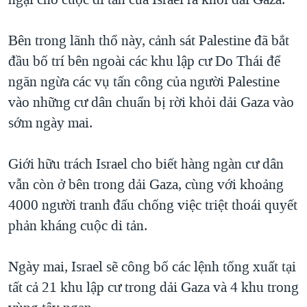
TẠI
VIDEO
"Tìm"
NGƯỜI VIỆT HẢI NGOẠI
HÀNH TRÌNH BẦU CỬ 2024
NGHE
Bên trong lãnh thổ này, cảnh sát Palestine đã bắt
ĐỜI SỐNG
MỘT NĂM CHIẾN TRANH TẠI DẢI GAZA
đầu bố trí bên ngoài các khu lập cư Do Thái để
KINH TẾ
MẠNG XÃ HỘI
ngăn ngừa các vụ tấn công của người Palestine
GIẢI MÃ VÀNH ĐAI & CON ĐƯỜNG
KHOA HỌC
vào những cư dân chuẩn bị rời khỏi dải Gaza vào
NGÀY TỊ NẠN THẾ GIỚI
SỨC KHOẺ
sớm ngày mai.
TRỊNH VĨNH BÌNH - NGƯỜI HẠ 'BÊN THẮNG CUỘC'
Ngôn ngữ khác
VĂN HOÁ
GROUND ZERO – XƯA VÀ NAY
Giới hữu trách Israel cho biết hàng ngàn cư dân
THỂ THAO
CHI PHÍ CHIẾN TRANH AFGHANISTAN
vẫn còn ở bên trong dải Gaza, cùng với khoảng
GIÁO DỤC
4000 người tranh đấu chống việc triệt thoái quyết
CÁC GIÁ TRỊ CỘNG HÒA Ở VIỆT NAM
phản kháng cuộc di tản.
THƯỢNG ĐỈNH TRUMP-KIM TẠI VIỆT NAM
TRỊNH VĨNH BÌNH VS. CHÍNH PHỦ VIỆT NAM
Ngày mai, Israel sẽ công bố các lệnh tống xuất tại
NGƯ DÂN VIỆT VÀ LÀN SÓNG TRỘM HẢI SÂM
tất cả 21 khu lập cư trong dải Gaza và 4 khu trong
BÊN KIA QUỐC LỘ: TIẾNG VỌNG TỪ NÔNG THÔN MỸ