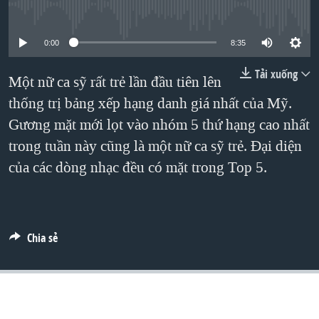
TẠI
No media source currently available
VIDEO
"Tìm"
NGƯỜI VIỆT HẢI NGOẠI
HÀNH TRÌNH BẦU CỬ 2024
NGHE
ĐỜI SỐNG
0:00
8:35
MỘT NĂM CHIẾN TRANH TẠI DẢI GAZA
KINH TẾ
Tải xuống
Một nữ ca sỹ rất trẻ lần đầu tiên lên
MẠNG XÃ HỘI
GIẢI MÃ VÀNH ĐAI & CON ĐƯỜNG
KHOA HỌC
thống trị bảng xếp hạng danh giá nhất của Mỹ.
NGÀY TỊ NẠN THẾ GIỚI
SỨC KHOẺ
Gương mặt mới lọt vào nhóm 5 thứ hạng cao nhất
TRỊNH VĨNH BÌNH - NGƯỜI HẠ 'BÊN THẮNG CUỘC'
trong tuần này cũng là một nữ ca sỹ trẻ. Đại diện
Ngôn ngữ khác
VĂN HOÁ
GROUND ZERO – XƯA VÀ NAY
của các dòng nhạc đều có mặt trong Top 5.
THỂ THAO
CHI PHÍ CHIẾN TRANH AFGHANISTAN
GIÁO DỤC
CÁC GIÁ TRỊ CỘNG HÒA Ở VIỆT NAM
THƯỢNG ĐỈNH TRUMP-KIM TẠI VIỆT NAM
Chia sẻ
TRỊNH VĨNH BÌNH VS. CHÍNH PHỦ VIỆT NAM
NGƯ DÂN VIỆT VÀ LÀN SÓNG TRỘM HẢI SÂM
BÊN KIA QUỐC LỘ: TIẾNG VỌNG TỪ NÔNG THÔN MỸ