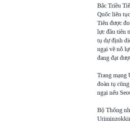
Bắc Triều Ti
Quốc liên tục
Tiên được đo
lực đầu tiên
tụ dự định d
ngại về nỗ lự
đang đạt được
Trang mạng U
đoàn tụ cũng 
ngại nếu Seo
Bộ Thống nhấ
Uriminzokkir