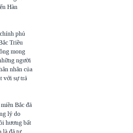
đến Hàn
 chính phủ
Bắc Triều
à ông mong
 những người
thân nhân của
 với sự trả
n miền Bắc đã
ng lý do
ồi hương bất
 là đã tự