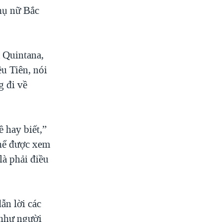
hụ nữ Bắc
 Quintana,
u Tiên, nói
g đi về
 hay biết,”
thể được xem
là phải điều
ẫn lời các
 như người