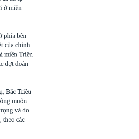
i ở miền
ở phía bên
ệt của chính
i miền Triều
ác đợt đoàn
ụ, Bắc Triều
không muốn
trọng và do
, theo các