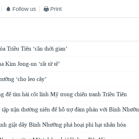
Follow us
Print
óa Triều Tiên ‘cần thời gian’
 Kim Jong-un ‘rất tử tế’
ưỡng ‘cho leo cây’
g để tìm hài cốt lính Mỹ trong chiến tranh Triều Tiên
tập trận thường niên để hỗ trợ đàm phán với Bình Nhưỡ
nh giật dây Bình Nhưỡng phá hoại phi hạt nhân hóa