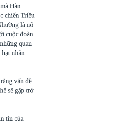
u mà Hàn
ộc chiến Triều
Nhưỡng là nỗ
với cuộc đoàn
ó những quan
í hạt nhân
 rằng vấn đề
hể sẽ gặp trở
n tin của