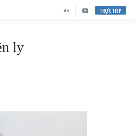
TRỰC TIẾP
ên ly