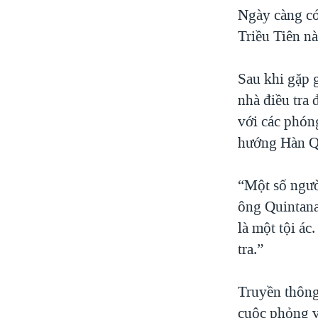
Ngày càng có
Triều Tiên nà
Sau khi gặp 
nhà điều tra
với các phón
hướng Hàn Qu
“Một số ngườ
ông Quintana
là một tội á
tra.”
Truyền thông
cuộc phỏng v