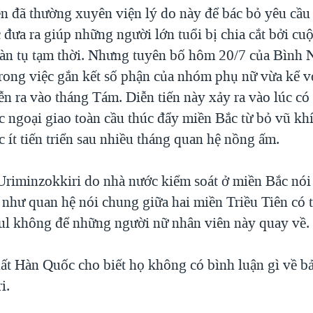
ên đã thường xuyên viện lý do này để bác bỏ yêu cầ
 đưa ra giúp những người lớn tuổi bị chia cắt bởi cu
àn tụ tạm thời. Nhưng tuyên bố hôm 20/7 của Bình 
 trong việc gắn kết số phận của nhóm phụ nữ vừa kể 
iễn ra vào tháng Tám. Diễn tiến này xảy ra vào lúc c
c ngoại giao toàn cầu thúc đẩy miền Bắc từ bỏ vũ kh
 ít tiến triển sau nhiều tháng quan hệ nồng ấm.
riminzokkiri do nhà nước kiểm soát ở miền Bắc nói
như quan hệ nói chung giữa hai miền Triều Tiên có t
ul không để những người nữ nhân viên này quay về.
t Hàn Quốc cho biết họ không có bình luận gì về bả
i.