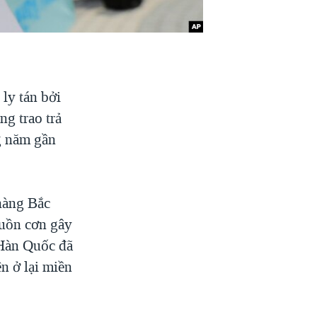
ly tán bởi
g trao trả
g năm gần
hàng Bắc
guồn cơn gây
 Hàn Quốc đã
n ở lại miền