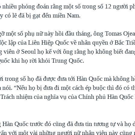
 nhiều phỏng đoán rằng một số trong số 12 người p
y có lẽ đã bị gạt đến miền Nam.
gỡ một số phụ nữ này hồi đầu tháng, ông Tomas Ojea
 độc lập của Liên Hiệp Quốc về nhân quyền ở Bắc Triề
g viên ở Seoul họ kể với ông rằng họ không biết đan
ốc khi họ rời khỏi Trung Quốc.
i trong số họ đã được đưa tới Hàn Quốc mà không hề
 nói. “Nếu họ bị đưa đi một cách ép buộc thì đó có 
c. Trách nhiệm của nghĩa vụ của Chính phủ Hàn Quốc 
 Hàn Quốc trước đó cũng đã đưa tin tương tự và họ d
ấn với một vài những người nữ nhân viên này cũng