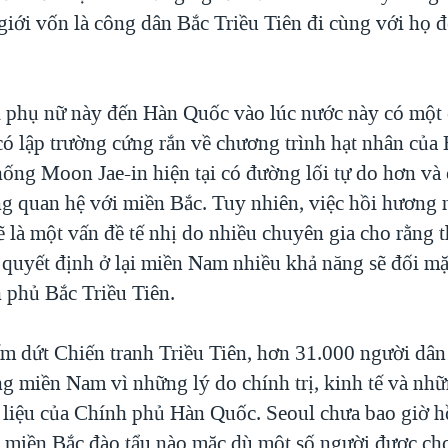
giới vốn là công dân Bắc Triều Tiên đi cùng với họ 
phụ nữ này đến Hàn Quốc vào lúc nước này có một
có lập trường cứng rắn về chương trình hạt nhân của 
hống Moon Jae-in hiện tại có đường lối tự do hơn v
 quan hệ với miền Bắc. Tuy nhiên, việc hồi hương
ẽ là một vấn đề tế nhị do nhiều chuyên gia cho rằng 
quyết định ở lại miền Nam nhiều khả năng sẽ đối mặt
h phủ Bắc Triều Tiên.
ấm dứt Chiến tranh Triều Tiên, hơn 31.000 người dâ
g miền Nam vì những lý do chính trị, kinh tế và nhữ
ố liệu của Chính phủ Hàn Quốc. Seoul chưa bao giờ h
 miền Bắc đào tẩu nào mặc dù một số người được cho