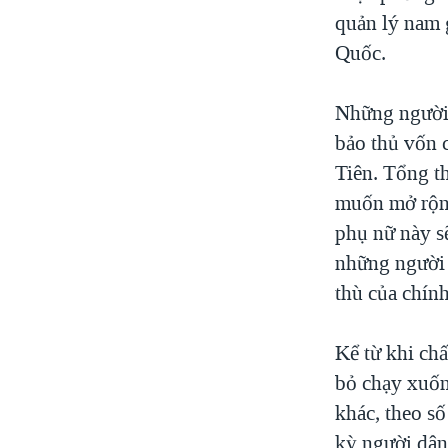
quản lý nam 
Quốc.
Những người 
bảo thủ vốn 
Tiên. Tổng t
muốn mở rộng
phụ nữ này s
những người 
thù của chín
Kể từ khi ch
bỏ chạy xuốn
khác, theo s
kỳ người dân