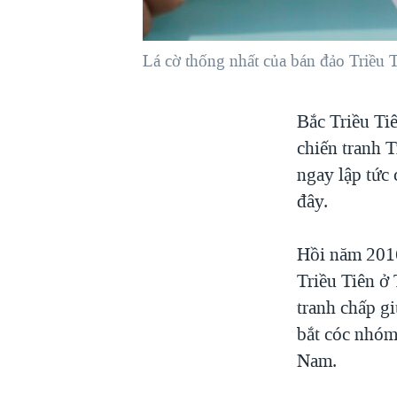
VIỆT NAM
NGƯ DÂN VIỆT VÀ LÀN SÓNG
Lá cờ thống nhất của bán đảo Triều 
TRỘM HẢI SÂM
BÊN KIA QUỐC LỘ: TIẾNG VỌNG
Bắc Triều Tiê
TỪ NÔNG THÔN MỸ
chiến tranh 
QUAN HỆ VIỆT MỸ
ngay lập tức
đây.
Hồi năm 2016
Triều Tiên ở
tranh chấp g
bắt cóc nhóm
Nam.