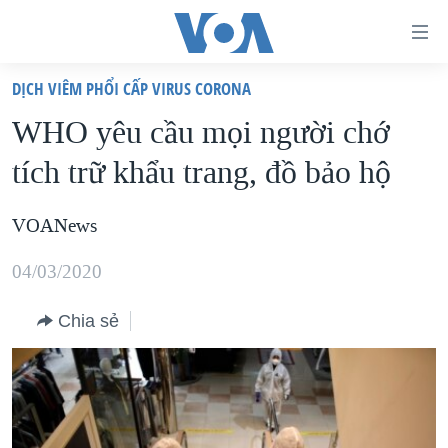
Đường
dẫn
DỊCH VIÊM PHỔI CẤP VIRUS CORONA
truy
TRANG CHỦ
WHO yêu cầu mọi người chớ
cập
VIỆT NAM
tích trữ khẩu trang, đồ bảo hộ
Tới
HOA KỲ
nội
BIỂN ĐÔNG
VOANews
dung
THẾ GIỚI
chính
04/03/2020
BLOG
Tới
điều
Chia sẻ
DIỄN ĐÀN
hướng
MỤC
chính
CHUYÊN ĐỀ
TỰ DO BÁO CHÍ
Đi
HỌC TIẾNG ANH
VẠCH TRẦN TIN GIẢ
CHIẾN TRANH THƯƠNG MẠI CỦA MỸ: QUÁ KHỨ VÀ HIỆN
tới