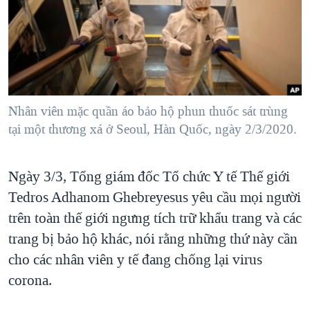
TẠI
VIDEO
"Tìm"
NGƯỜI VIỆT HẢI NGOẠI
HÀNH TRÌNH BẦU CỬ 2024
NGHE
ĐỜI SỐNG
MỘT NĂM CHIẾN TRANH TẠI DẢI GAZA
KINH TẾ
MẠNG XÃ HỘI
GIẢI MÃ VÀNH ĐAI & CON ĐƯỜNG
KHOA HỌC
NGÀY TỊ NẠN THẾ GIỚI
Nhân viên mặc quần áo bảo hộ phun thuốc sát trùng
SỨC KHOẺ
tại một thương xá ở Seoul, Hàn Quốc, ngày 2/3/2020.
TRỊNH VĨNH BÌNH - NGƯỜI HẠ 'BÊN THẮNG CUỘC'
Ngôn ngữ khác
VĂN HOÁ
GROUND ZERO – XƯA VÀ NAY
THỂ THAO
Ngày 3/3, Tổng giám đốc Tổ chức Y tế Thế giới
CHI PHÍ CHIẾN TRANH AFGHANISTAN
GIÁO DỤC
Tedros Adhanom Ghebreyesus yêu cầu mọi người
CÁC GIÁ TRỊ CỘNG HÒA Ở VIỆT NAM
trên toàn thế giới ngưng tích trữ khẩu trang và các
THƯỢNG ĐỈNH TRUMP-KIM TẠI VIỆT NAM
trang bị bảo hộ khác, nói rằng những thứ này cần
TRỊNH VĨNH BÌNH VS. CHÍNH PHỦ VIỆT NAM
cho các nhân viên y tế đang chống lại virus
corona.
NGƯ DÂN VIỆT VÀ LÀN SÓNG TRỘM HẢI SÂM
BÊN KIA QUỐC LỘ: TIẾNG VỌNG TỪ NÔNG THÔN MỸ