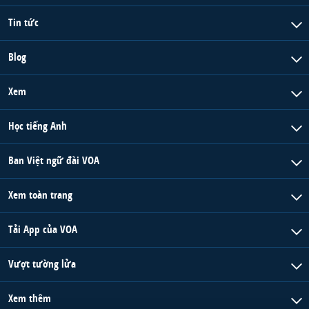
Tin tức
Blog
Xem
Học tiếng Anh
Ban Việt ngữ đài VOA
Xem toàn trang
Tải App của VOA
Vượt tường lửa
Xem thêm