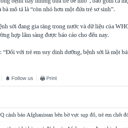
hòng bệnh đầy những đứa trẻ bé nhỏ”, bao gồm cả m
 bà mô tả là “còn nhỏ hơn một đứa trẻ sơ sinh”.
ệnh sởi đang gia tăng trong nước và dữ liệu của WH
ường hợp lâm sàng được báo cáo cho đến nay.
: “Đối với trẻ em suy dinh dưỡng, bệnh sởi là một bả
Follow us
Print
 cảnh báo Afghanistan bên bờ vực sụp đổ, trẻ em chết đ