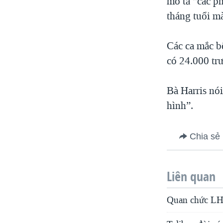
mô tả “các p
tháng tuổi mà
Các ca mắc b
có 24.000 tr
Bà Harris nói
hình”.
Chia sẻ
Liên quan
Quan chức LHQ