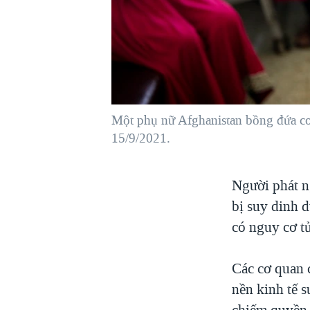
VIỆT NAM
NGƯ DÂN VIỆT VÀ LÀN SÓNG
TRỘM HẢI SÂM
BÊN KIA QUỐC LỘ: TIẾNG VỌNG
TỪ NÔNG THÔN MỸ
QUAN HỆ VIỆT MỸ
Một phụ nữ Afghanistan bồng đứa co
15/9/2021.
Người phát ng
bị suy dinh d
có nguy cơ t
Các cơ quan 
nền kinh tế s
chiếm quyền 