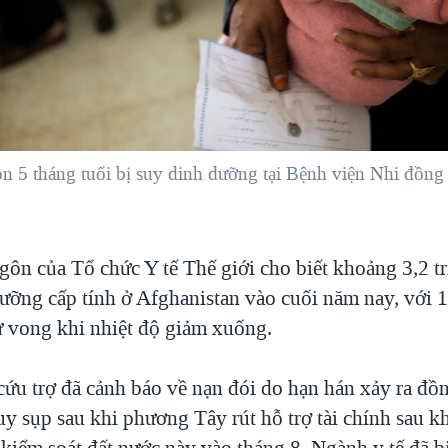
n 5 tháng tuổi bị suy dinh dưỡng tại Bệnh viện Nhi đồng
ôn của Tổ chức Y tế Thế giới cho biết khoảng 3,2 tr
ưỡng cấp tính ở Afghanistan vào cuối năm nay, với 1 
ử vong khi nhiệt độ giảm xuống.
cứu trợ đã cảnh báo về nạn đói do hạn hán xảy ra đồn
uy sụp sau khi phương Tây rút hỗ trợ tài chính sau k
kiểm soát đất nước này vào tháng 8. Ngành y tế đã 