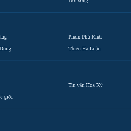
Ðời sống
ùng
Phạm Phú Khải
 Dũng
Thiên Hạ Luận
Tin vắn Hoa Kỳ
ế giới