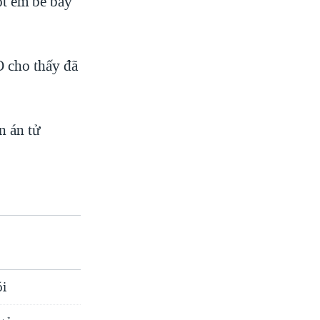
ột em bé bảy
O cho thấy đã
n án tử
ói