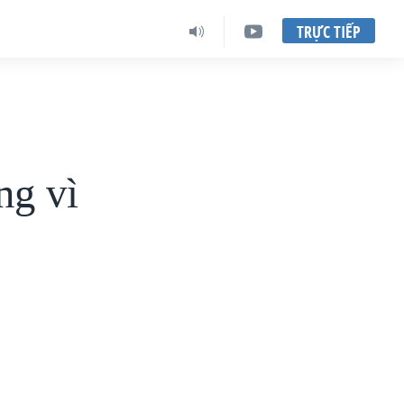
TRỰC TIẾP
ng vì