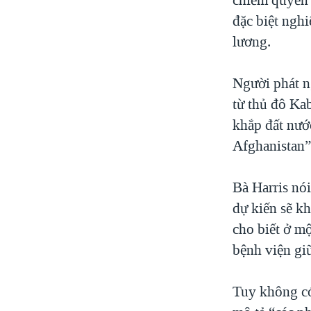
đặc biệt nghi
lương.
Người phát n
từ thủ đô Ka
khắp đất nướ
Afghanistan”
Bà Harris nó
dự kiến sẽ k
cho biết ở mộ
bệnh viện giữ
Tuy không có 