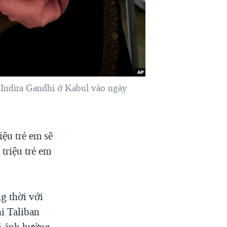
 Indira Gandhi ở Kabul vào ngày
iệu trẻ em sẽ
triệu trẻ em
g thời với
hi Taliban
bị ảnh hưởng