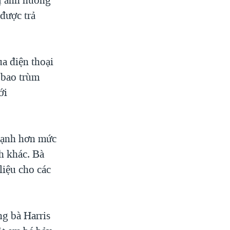
 được trả
a điện thoại
 bao trùm
ới
 lạnh hơn mức
h khác. Bà
liệu cho các
ng bà Harris