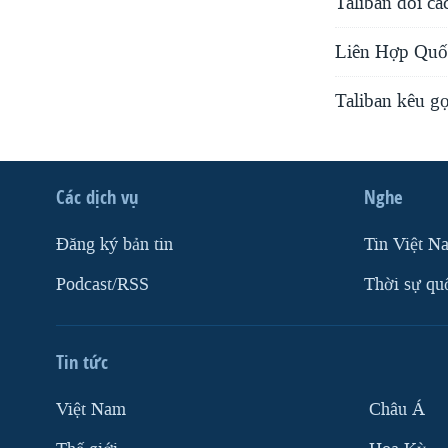
Taliban đòi cá
Liên Hợp Quốc
Taliban kêu gọ
Các dịch vụ
Nghe
Ðăng ký bản tin
Tin Việt N
Podcast/RSS
Thời sự qu
Tin tức
Việt Nam
Châu Á