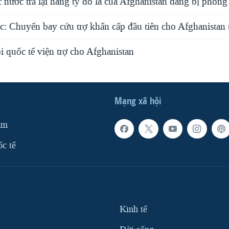
c nước trả lại hàng tỷ đô la của Afghanistan đang bị phong
: Chuyến bay cứu trợ khẩn cấp đầu tiên cho Afghanistan 
i quốc tế viện trợ cho Afghanistan
Mạng xã hội
am
ốc tế
Kinh tế