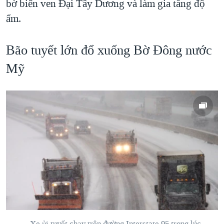
bờ biển ven Đại Tây Dương và làm gia tăng độ
ẩm.
Bão tuyết lớn đổ xuống Bờ Đông nước
Mỹ
Xe ủi tuyết chạy trên đường
Interstate
95 trong lúc