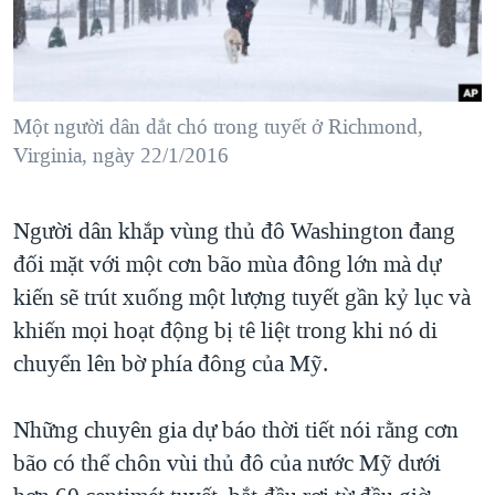
TẠI
VIDEO
"Tìm"
NGƯỜI VIỆT HẢI NGOẠI
HÀNH TRÌNH BẦU CỬ 2024
NGHE
ĐỜI SỐNG
MỘT NĂM CHIẾN TRANH TẠI DẢI GAZA
KINH TẾ
MẠNG XÃ HỘI
Một người dân dắt chó trong tuyết ở Richmond,
GIẢI MÃ VÀNH ĐAI & CON ĐƯỜNG
KHOA HỌC
Virginia, ngày 22/1/2016
NGÀY TỊ NẠN THẾ GIỚI
SỨC KHOẺ
TRỊNH VĨNH BÌNH - NGƯỜI HẠ 'BÊN THẮNG CUỘC'
Ngôn ngữ khác
VĂN HOÁ
Người dân khắp vùng thủ đô Washington đang
GROUND ZERO – XƯA VÀ NAY
đối mặt với một cơn bão mùa đông lớn mà dự
THỂ THAO
CHI PHÍ CHIẾN TRANH AFGHANISTAN
kiến sẽ trút xuống một lượng tuyết gần kỷ lục và
GIÁO DỤC
CÁC GIÁ TRỊ CỘNG HÒA Ở VIỆT NAM
khiến mọi hoạt động bị tê liệt trong khi nó di
chuyển lên bờ phía đông của Mỹ.
THƯỢNG ĐỈNH TRUMP-KIM TẠI VIỆT NAM
TRỊNH VĨNH BÌNH VS. CHÍNH PHỦ VIỆT NAM
Những chuyên gia dự báo thời tiết nói rằng cơn
NGƯ DÂN VIỆT VÀ LÀN SÓNG TRỘM HẢI SÂM
bão có thể chôn vùi thủ đô của nước Mỹ dưới
BÊN KIA QUỐC LỘ: TIẾNG VỌNG TỪ NÔNG THÔN MỸ