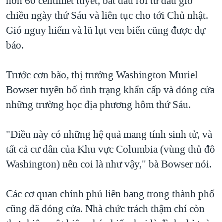
hơn 60 centimét tuyết, bắt đầu rơi từ đầu giờ
QUAN HỆ VIỆT MỸ
chiều ngày thứ Sáu và liên tục cho tới Chủ nhật.
Gió nguy hiểm và lũ lụt ven biển cũng được dự
báo.
Trước cơn bão, thị trưởng Washington Muriel
Bowser tuyên bố tình trạng khẩn cấp và đóng cửa
những trường học địa phương hôm thứ Sáu.
"Điều này có những hệ quả mang tính sinh tử, và
tất cả cư dân của Khu vực Columbia (vùng thủ đô
Washington) nên coi là như vậy," bà Bowser nói.
Các cơ quan chính phủ liên bang trong thành phố
cũng đã đóng cửa. Nhà chức trách thậm chí còn