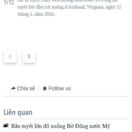
1/12
tuyết bắt đầu rơi xuống ở
Ashland
,
Virginia
,
ngày 22
tháng 1
,
năm 2016.
P
N
r
e
e
x
v
t
i
s
Chia sẻ
Follow us
o
l
u
i
Liên quan
s
d
s
e
Bão tuyết lớn đổ xuống Bờ Đông nước Mỹ