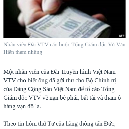
TẠI
VIDEO
"Tìm"
NGƯỜI VIỆT HẢI NGOẠI
HÀNH TRÌNH BẦU CỬ 2024
NGHE
ĐỜI SỐNG
MỘT NĂM CHIẾN TRANH TẠI DẢI GAZA
KINH TẾ
MẠNG XÃ HỘI
GIẢI MÃ VÀNH ĐAI & CON ĐƯỜNG
KHOA HỌC
NGÀY TỊ NẠN THẾ GIỚI
Nhân viên Đài VTV cáo buộc Tổng Giám đốc Vũ Văn
SỨC KHOẺ
Hiến tham nhũng
TRỊNH VĨNH BÌNH - NGƯỜI HẠ 'BÊN THẮNG CUỘC'
Ngôn ngữ khác
VĂN HOÁ
GROUND ZERO – XƯA VÀ NAY
THỂ THAO
Một nhân viên của Đài Truyền hình Việt Nam
CHI PHÍ CHIẾN TRANH AFGHANISTAN
GIÁO DỤC
VTV cho biết ông đã gởi thư cho Bộ Chính trị
CÁC GIÁ TRỊ CỘNG HÒA Ở VIỆT NAM
của Đảng Cộng Sản Việt Nam để tố cáo Tổng
THƯỢNG ĐỈNH TRUMP-KIM TẠI VIỆT NAM
Giám đốc VTV về nạn bè phái, bất tài và tham ô
hàng vạn đô la.
TRỊNH VĨNH BÌNH VS. CHÍNH PHỦ VIỆT NAM
NGƯ DÂN VIỆT VÀ LÀN SÓNG TRỘM HẢI SÂM
Theo tin hôm thứ Tư của hãng thông tấn Đức,
BÊN KIA QUỐC LỘ: TIẾNG VỌNG TỪ NÔNG THÔN MỸ