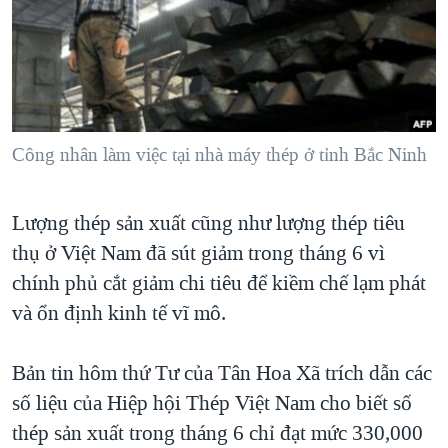
TẠI
VIDEO
"Tìm"
NGƯỜI VIỆT HẢI NGOẠI
HÀNH TRÌNH BẦU CỬ 2024
NGHE
ĐỜI SỐNG
MỘT NĂM CHIẾN TRANH TẠI DẢI GAZA
KINH TẾ
MẠNG XÃ HỘI
GIẢI MÃ VÀNH ĐAI & CON ĐƯỜNG
KHOA HỌC
NGÀY TỊ NẠN THẾ GIỚI
Công nhân làm việc tại nhà máy thép ở tỉnh Bắc Ninh
SỨC KHOẺ
TRỊNH VĨNH BÌNH - NGƯỜI HẠ 'BÊN THẮNG CUỘC'
Ngôn ngữ khác
VĂN HOÁ
Lượng thép sản xuất cũng như lượng thép tiêu
GROUND ZERO – XƯA VÀ NAY
THỂ THAO
thụ ở Việt Nam đã sút giảm trong tháng 6 vì
CHI PHÍ CHIẾN TRANH AFGHANISTAN
GIÁO DỤC
chính phủ cắt giảm chi tiêu để kiềm chế lạm phát
CÁC GIÁ TRỊ CỘNG HÒA Ở VIỆT NAM
và ổn định kinh tế vĩ mô.
THƯỢNG ĐỈNH TRUMP-KIM TẠI VIỆT NAM
TRỊNH VĨNH BÌNH VS. CHÍNH PHỦ VIỆT NAM
Bản tin hôm thứ Tư của Tân Hoa Xã trích dẫn các
số liệu của Hiệp hội Thép Việt Nam cho biết số
NGƯ DÂN VIỆT VÀ LÀN SÓNG TRỘM HẢI SÂM
thép sản xuất trong tháng 6 chỉ đạt mức 330,000
BÊN KIA QUỐC LỘ: TIẾNG VỌNG TỪ NÔNG THÔN MỸ