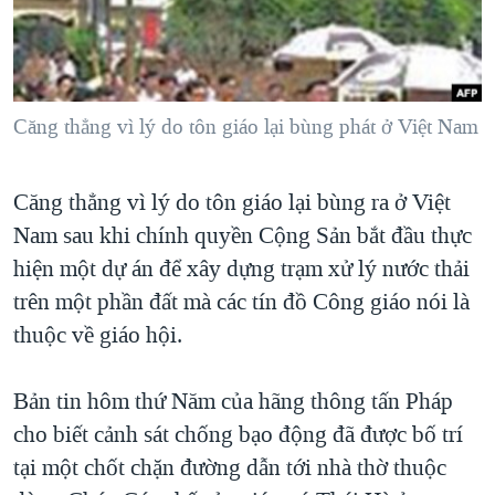
TẠI
VIDEO
"Tìm"
NGƯỜI VIỆT HẢI NGOẠI
HÀNH TRÌNH BẦU CỬ 2024
NGHE
ĐỜI SỐNG
MỘT NĂM CHIẾN TRANH TẠI DẢI GAZA
KINH TẾ
MẠNG XÃ HỘI
Căng thẳng vì lý do tôn giáo lại bùng phát ở Việt Nam
GIẢI MÃ VÀNH ĐAI & CON ĐƯỜNG
KHOA HỌC
NGÀY TỊ NẠN THẾ GIỚI
SỨC KHOẺ
Căng thẳng vì lý do tôn giáo lại bùng ra ở Việt
TRỊNH VĨNH BÌNH - NGƯỜI HẠ 'BÊN THẮNG CUỘC'
Ngôn ngữ khác
VĂN HOÁ
Nam sau khi chính quyền Cộng Sản bắt đầu thực
GROUND ZERO – XƯA VÀ NAY
THỂ THAO
hiện một dự án để xây dựng trạm xử lý nước thải
CHI PHÍ CHIẾN TRANH AFGHANISTAN
trên một phần đất mà các tín đồ Công giáo nói là
GIÁO DỤC
CÁC GIÁ TRỊ CỘNG HÒA Ở VIỆT NAM
thuộc về giáo hội.
THƯỢNG ĐỈNH TRUMP-KIM TẠI VIỆT NAM
Bản tin hôm thứ Năm của hãng thông tấn Pháp
TRỊNH VĨNH BÌNH VS. CHÍNH PHỦ VIỆT NAM
cho biết cảnh sát chống bạo động đã được bố trí
NGƯ DÂN VIỆT VÀ LÀN SÓNG TRỘM HẢI SÂM
tại một chốt chặn đường dẫn tới nhà thờ thuộc
BÊN KIA QUỐC LỘ: TIẾNG VỌNG TỪ NÔNG THÔN MỸ