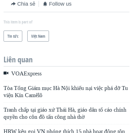
Chia sẻ
Follow us
This item is part of
Tin tức
Việt Nam
Liên quan
VOAExpress
Tòa Tổng Giám mục Hà Nội khiếu nại việc phá dỡ Tu
viện Kín Camêlô
Tranh chấp tại giáo xứ Thái Hà, giáo dân tố cáo chính
quyền cho côn đồ tấn công nhà thờ
HRW kêu gọi VN phóng thích 15 nhà hoạt động tôn