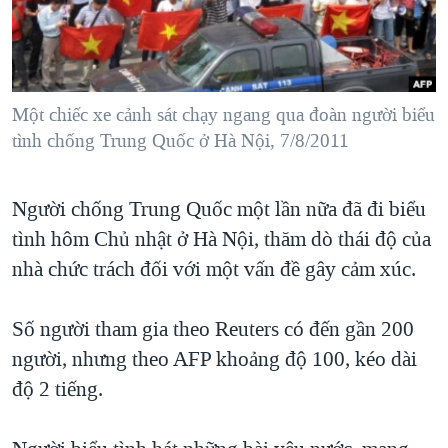
TẠI
VIDEO
"Tìm"
NGƯỜI VIỆT HẢI NGOẠI
HÀNH TRÌNH BẦU CỬ 2024
NGHE
ĐỜI SỐNG
MỘT NĂM CHIẾN TRANH TẠI DẢI GAZA
KINH TẾ
MẠNG XÃ HỘI
Một chiếc xe cảnh sát chạy ngang qua đoàn người biểu
GIẢI MÃ VÀNH ĐAI & CON ĐƯỜNG
KHOA HỌC
tình chống Trung Quốc ở Hà Nội, 7/8/2011
NGÀY TỊ NẠN THẾ GIỚI
SỨC KHOẺ
TRỊNH VĨNH BÌNH - NGƯỜI HẠ 'BÊN THẮNG CUỘC'
Ngôn ngữ khác
VĂN HOÁ
Người chống Trung Quốc một lần nữa đã đi biểu
GROUND ZERO – XƯA VÀ NAY
tình hôm Chủ nhật ở Hà Nội, thăm dò thái độ của
THỂ THAO
CHI PHÍ CHIẾN TRANH AFGHANISTAN
nhà chức trách đối với một vấn đề gây cảm xúc.
GIÁO DỤC
CÁC GIÁ TRỊ CỘNG HÒA Ở VIỆT NAM
Số người tham gia theo Reuters có đến gần 200
THƯỢNG ĐỈNH TRUMP-KIM TẠI VIỆT NAM
người, nhưng theo AFP khoảng độ 100, kéo dài
TRỊNH VĨNH BÌNH VS. CHÍNH PHỦ VIỆT NAM
độ 2 tiếng.
NGƯ DÂN VIỆT VÀ LÀN SÓNG TRỘM HẢI SÂM
BÊN KIA QUỐC LỘ: TIẾNG VỌNG TỪ NÔNG THÔN MỸ