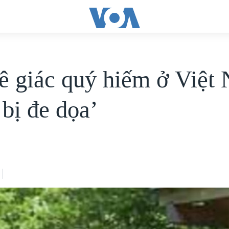
tê giác quý hiếm ở Việt
 bị đe dọa’