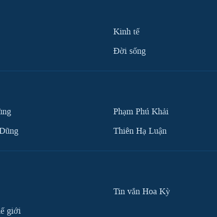
Kinh tế
Ðời sống
ùng
Phạm Phú Khải
 Dũng
Thiên Hạ Luận
Tin vắn Hoa Kỳ
ế giới