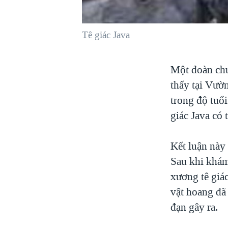
VIỆT NAM
NGƯ DÂN VIỆT VÀ LÀN SÓNG
Tê giác Java
TRỘM HẢI SÂM
BÊN KIA QUỐC LỘ: TIẾNG VỌNG
Một đoàn chu
TỪ NÔNG THÔN MỸ
thấy tại Vườn
QUAN HỆ VIỆT MỸ
trong độ tuổi
giác Java có 
Kết luận này 
Sau khi khám
xương tê giá
vật hoang đã 
đạn gây ra.