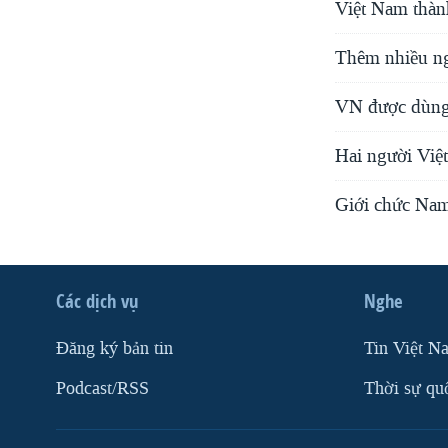
Việt Nam thàn
Thêm nhiều ng
VN được dùng 
Hai người Việt
Giới chức Nam
Các dịch vụ
Nghe
Ðăng ký bản tin
Tin Việt N
Podcast/RSS
Thời sự qu