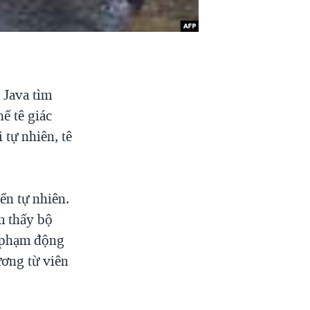
 Java tìm
ể tê giác
 tự nhiên, tê
ển tự nhiên.
m thấy bộ
i phạm động
ương từ viên