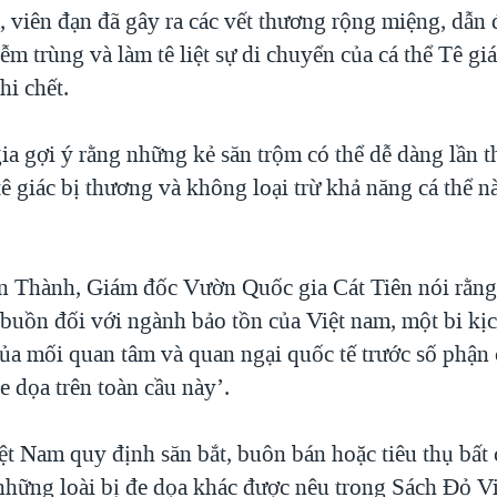
a, viên đạn đã gây ra các vết thương rộng miệng, dẫn
ễm trùng và làm tê liệt sự di chuyển của cá thể Tê gi
hi chết.
ia gợi ý rằng những kẻ săn trộm có thể dễ dàng lần t
ê giác bị thương và không loại trừ khả năng cá thể n
 Thành, Giám đốc Vườn Quốc gia Cát Tiên nói rằng 
 buồn đối với ngành bảo tồn của Việt nam, một bi kịc
ủa mối quan tâm và quan ngại quốc tế trước số phận 
e dọa trên toàn cầu này’.
ệt Nam quy định săn bắt, buôn bán hoặc tiêu thụ bất 
 những loài bị đe dọa khác được nêu trong Sách Đỏ Vi