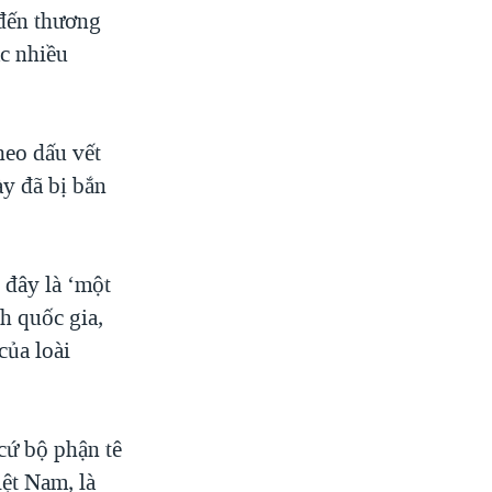
 đến thương
ác nhiều
heo dấu vết
ày đã bị bắn
đây là ‘một
h quốc gia,
của loài
cứ bộ phận tê
ệt Nam, là