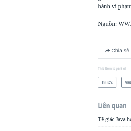
hành vi phạm
Nguồn: WWF
Chia sẻ
This item is part of
Tin tức
Việ
Liên quan
Tê giác Java 