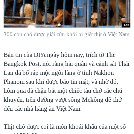
TẠI
VIDEO
"Tìm"
NGƯỜI VIỆT HẢI NGOẠI
HÀNH TRÌNH BẦU CỬ 2024
NGHE
ĐỜI SỐNG
MỘT NĂM CHIẾN TRANH TẠI DẢI GAZA
KINH TẾ
MẠNG XÃ HỘI
300 con chó được giải cứu khỏi bị giết thịt ở Việt Nam
GIẢI MÃ VÀNH ĐAI & CON ĐƯỜNG
KHOA HỌC
NGÀY TỊ NẠN THẾ GIỚI
SỨC KHOẺ
Bản tin của DPA ngày hôm nay, trích tờ The
TRỊNH VĨNH BÌNH - NGƯỜI HẠ 'BÊN THẮNG CUỘC'
Ngôn ngữ khác
VĂN HOÁ
Bangkok Post, nói rằng hải quân và cảnh sát Thái
GROUND ZERO – XƯA VÀ NAY
THỂ THAO
Lan đã bố ráp một ngôi làng ở tỉnh Nakhon
CHI PHÍ CHIẾN TRANH AFGHANISTAN
Phanom sau khi được báo tin mật, và nhờ đó,
GIÁO DỤC
CÁC GIÁ TRỊ CỘNG HÒA Ở VIỆT NAM
hôm qua đã chận bắt một chiếc tàu chở các chú
khuyển, trên đường vượt sông Mekông để chở
THƯỢNG ĐỈNH TRUMP-KIM TẠI VIỆT NAM
đến các nhà hàng ăn Việt Nam.
TRỊNH VĨNH BÌNH VS. CHÍNH PHỦ VIỆT NAM
NGƯ DÂN VIỆT VÀ LÀN SÓNG TRỘM HẢI SÂM
Thịt chó được coi là món khoái khẩu của một số
BÊN KIA QUỐC LỘ: TIẾNG VỌNG TỪ NÔNG THÔN MỸ