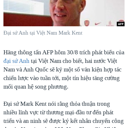
TẠI
VIDEO
"Tìm"
NGƯỜI VIỆT HẢI NGOẠI
HÀNH TRÌNH BẦU CỬ 2024
NGHE
ĐỜI SỐNG
MỘT NĂM CHIẾN TRANH TẠI DẢI GAZA
KINH TẾ
MẠNG XÃ HỘI
Ðại sứ Anh tại Việt Nam Mark Kent
GIẢI MÃ VÀNH ĐAI & CON ĐƯỜNG
KHOA HỌC
NGÀY TỊ NẠN THẾ GIỚI
SỨC KHOẺ
Hãng thông tấn AFP hôm 30/8 trích phát biểu của
TRỊNH VĨNH BÌNH - NGƯỜI HẠ 'BÊN THẮNG CUỘC'
Ngôn ngữ khác
VĂN HOÁ
đại sứ Anh
tại Việt Nam cho biết, hai nước Việt
GROUND ZERO – XƯA VÀ NAY
THỂ THAO
Nam và Anh Quốc sẽ ký một số văn kiện hợp tác
CHI PHÍ CHIẾN TRANH AFGHANISTAN
chiến lược vào tuần tới, một tín hiệu tăng cường
GIÁO DỤC
CÁC GIÁ TRỊ CỘNG HÒA Ở VIỆT NAM
mối quan hệ song phương.
THƯỢNG ĐỈNH TRUMP-KIM TẠI VIỆT NAM
Đại sứ Mark Kent nói rằng thỏa thuận trong
TRỊNH VĨNH BÌNH VS. CHÍNH PHỦ VIỆT NAM
nhiều lĩnh vực từ thương mại-đầu tư đến phát
NGƯ DÂN VIỆT VÀ LÀN SÓNG TRỘM HẢI SÂM
triển và an ninh sẽ được ký kết nhân chuyến công
BÊN KIA QUỐC LỘ: TIẾNG VỌNG TỪ NÔNG THÔN MỸ