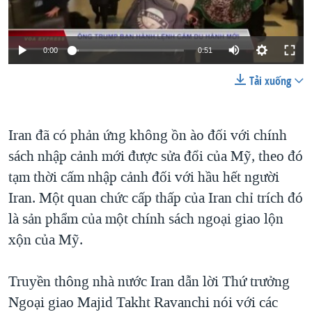
TẠI
VIDEO
"Tìm"
NGƯỜI VIỆT HẢI NGOẠI
HÀNH TRÌNH BẦU CỬ 2024
NGHE
ĐỜI SỐNG
0:00
0:51
MỘT NĂM CHIẾN TRANH TẠI DẢI GAZA
KINH TẾ
MẠNG XÃ HỘI
GIẢI MÃ VÀNH ĐAI & CON ĐƯỜNG
Tải xuống
KHOA HỌC
NGÀY TỊ NẠN THẾ GIỚI
SỨC KHOẺ
TRỊNH VĨNH BÌNH - NGƯỜI HẠ 'BÊN THẮNG CUỘC'
Iran đã có phản ứng không ồn ào đối với chính
Ngôn ngữ khác
VĂN HOÁ
sách nhập cảnh mới được sửa đổi của Mỹ, theo đó
GROUND ZERO – XƯA VÀ NAY
THỂ THAO
tạm thời cấm nhập cảnh đối với hầu hết người
CHI PHÍ CHIẾN TRANH AFGHANISTAN
GIÁO DỤC
Iran. Một quan chức cấp thấp của Iran chỉ trích đó
CÁC GIÁ TRỊ CỘNG HÒA Ở VIỆT NAM
là sản phẩm của một chính sách ngoại giao lộn
THƯỢNG ĐỈNH TRUMP-KIM TẠI VIỆT NAM
xộn của Mỹ.
TRỊNH VĨNH BÌNH VS. CHÍNH PHỦ VIỆT NAM
Truyền thông nhà nước Iran dẫn lời Thứ trưởng
NGƯ DÂN VIỆT VÀ LÀN SÓNG TRỘM HẢI SÂM
Ngoại giao Majid Takht Ravanchi nói với các
BÊN KIA QUỐC LỘ: TIẾNG VỌNG TỪ NÔNG THÔN MỸ