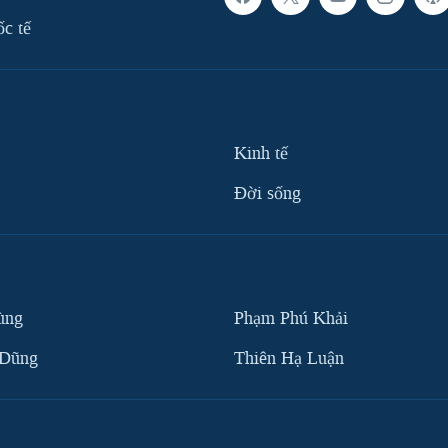
ốc tế
Kinh tế
Ðời sống
ùng
Phạm Phú Khải
 Dũng
Thiên Hạ Luận