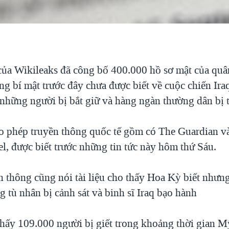
ủa Wikileaks đã công bố 400.000 hồ sơ mật của quâ
ng bí mật trước đây chưa được biết về cuộc chiến Ira
 những người bị bắt giữ và hàng ngàn thường dân bị 
o phép truyền thông quốc tế gồm có The Guardian và
l, được biết trước những tin tức này hôm thứ Sáu.
ền thông cũng nói tài liệu cho thấy Hoa Kỳ biết nhưn
g tù nhân bị cảnh sát và binh sĩ Iraq bạo hành
 thấy 109.000 người bị giết trong khoảng thời gian 