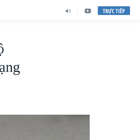
TRỰC TIẾP
ộ
mạng