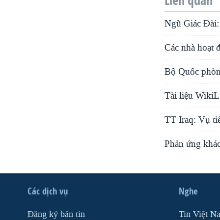
Liên quan
Ngũ Giác Đài: 
Các nhà hoạt 
Bộ Quốc phòng
Tài liệu WikiL
TT Iraq: Vụ ti
Phản ứng khác 
Các dịch vụ
Nghe
Ðăng ký bản tin
Tin Việt N