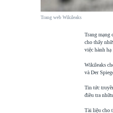
VIỆT NAM
NGƯ DÂN VIỆT VÀ LÀN SÓNG
Trang web Wikileaks
TRỘM HẢI SÂM
BÊN KIA QUỐC LỘ: TIẾNG VỌNG
Trang mạng c
TỪ NÔNG THÔN MỸ
cho thấy nhữ
QUAN HỆ VIỆT MỸ
việc hành hạ
Wikileaks ch
và Der Spiege
Tin tức truy
điều tra nhữn
Tài liệu cho