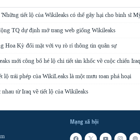
'Những tiết lộ của Wikileaks có thể gây hại cho binh sĩ M
động TQ dự định mở trang web giống Wikileaks
 Hoa Kỳ đối mặt với vụ rò rỉ thông tin quân sự
eaks mới công bố hé lộ chi tiết tàn khốc về cuộc chiến Ira
ết lộ trái phép của WikiLeaks là một mưu toan phá hoại
nhau từ Iraq về tiết lộ của Wikileaks
Mạng xã hội
am