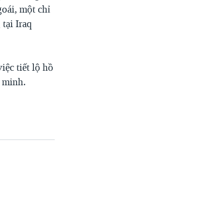
oái, một chỉ
tại Iraq
ệc tiết lộ hồ
 minh.