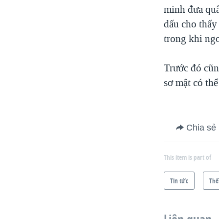
minh đưa quâ
dấu cho thấy 
trong khi ngo
Trước đó cũn
sơ mật có th
Chia sẻ
This item is part of
Tin tức
Thế