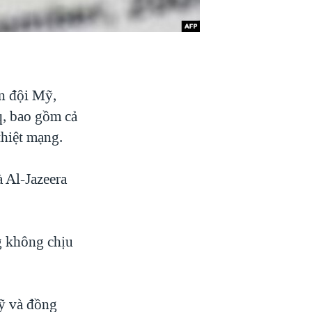
n đội Mỹ,
q, bao gồm cả
thiệt mạng.
 Al-Jazeera
g không chịu
Mỹ và đồng