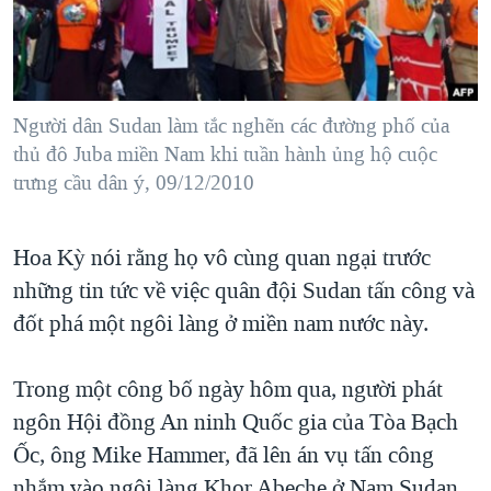
TẠI
VIDEO
"Tìm"
NGƯỜI VIỆT HẢI NGOẠI
HÀNH TRÌNH BẦU CỬ 2024
NGHE
ĐỜI SỐNG
MỘT NĂM CHIẾN TRANH TẠI DẢI GAZA
KINH TẾ
MẠNG XÃ HỘI
Người dân Sudan làm tắc nghẽn các đường phố của
GIẢI MÃ VÀNH ĐAI & CON ĐƯỜNG
KHOA HỌC
thủ đô Juba miền Nam khi tuần hành ủng hộ cuộc
NGÀY TỊ NẠN THẾ GIỚI
trưng cầu dân ý, 09/12/2010
SỨC KHOẺ
TRỊNH VĨNH BÌNH - NGƯỜI HẠ 'BÊN THẮNG CUỘC'
Ngôn ngữ khác
VĂN HOÁ
GROUND ZERO – XƯA VÀ NAY
Hoa Kỳ nói rằng họ vô cùng quan ngại trước
THỂ THAO
CHI PHÍ CHIẾN TRANH AFGHANISTAN
những tin tức về việc quân đội Sudan tấn công và
GIÁO DỤC
đốt phá một ngôi làng ở miền nam nước này.
CÁC GIÁ TRỊ CỘNG HÒA Ở VIỆT NAM
THƯỢNG ĐỈNH TRUMP-KIM TẠI VIỆT NAM
Trong một công bố ngày hôm qua, người phát
TRỊNH VĨNH BÌNH VS. CHÍNH PHỦ VIỆT NAM
ngôn Hội đồng An ninh Quốc gia của Tòa Bạch
NGƯ DÂN VIỆT VÀ LÀN SÓNG TRỘM HẢI SÂM
Ốc, ông Mike Hammer, đã lên án vụ tấn công
BÊN KIA QUỐC LỘ: TIẾNG VỌNG TỪ NÔNG THÔN MỸ
nhắm vào ngôi làng Khor Abeche ở Nam Sudan.