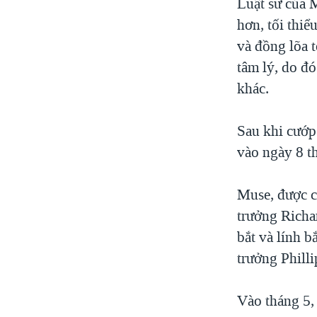
Luật sư của 
hơn, tối thi
và đồng lõa t
tâm lý, do đ
khác.
Sau khi cướp
vào ngày 8 t
Muse, được c
trưởng Richar
bắt và lính 
trưởng Philli
Vào tháng 5, 