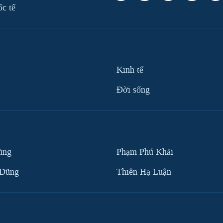
ốc tế
Kinh tế
Ðời sống
ùng
Phạm Phú Khải
 Dũng
Thiên Hạ Luận