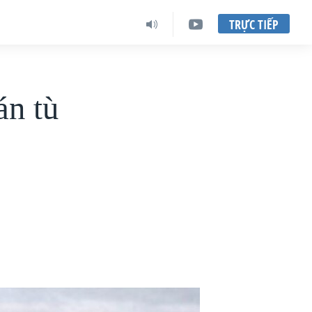
TRỰC TIẾP
án tù