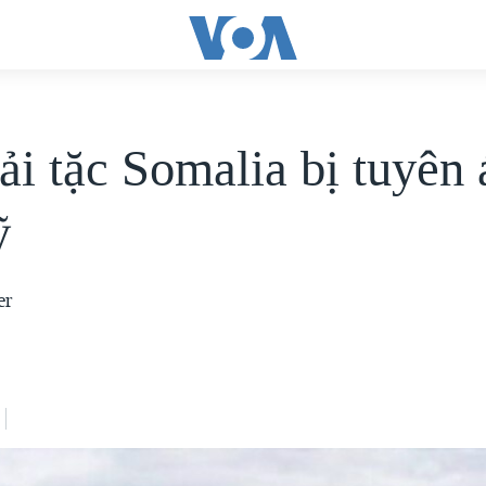
ải tặc Somalia bị tuyên 
ỹ
er