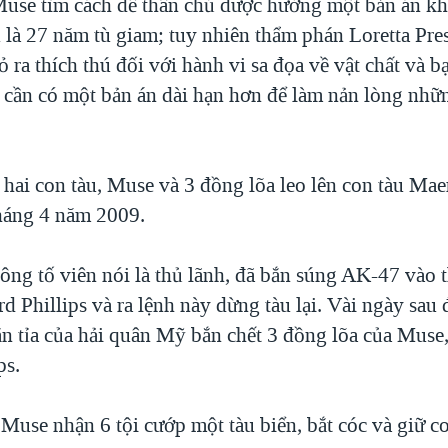
Muse tìm cách để thân chủ được hưởng một bản án k
ểu là 27 năm tù giam; tuy nhiên thẩm phán Loretta Pr
ỏ ra thích thú đối với hành vi sa đọa về vật chất và 
ó cần có một bản án dài hạn hơn để làm nản lòng nhữn
 hai con tàu, Muse và 3 đồng lõa leo lên con tàu Ma
háng 4 năm 2009.
ông tố viên nói là thủ lãnh, đã bắn súng AK-47 vào 
d Phillips và ra lệnh này dừng tàu lại. Vài ngày sau
bắn tỉa của hải quân Mỹ bắn chết 3 đồng lõa của Muse
ps.
Muse nhận 6 tội cướp một tàu biển, bắt cóc và giữ co