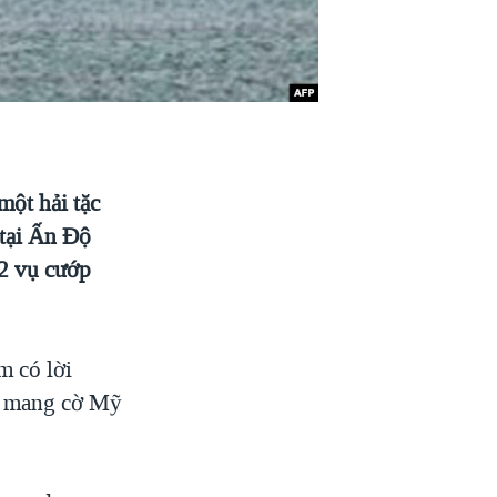
ột hải tặc
 tại Ấn Độ
 2 vụ cướp
m có lời
a mang cờ Mỹ