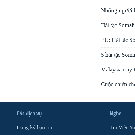
Những người M
Hải tặc Somal
EU: Hải tặc S
5 hải tặc Soma
Malaysia truy 
Cuộc chiến ch
Các dịch vụ
Nghe
Ðăng ký bản tin
Tin Việt N