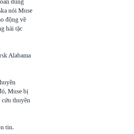
hoan dung
eska nói Muse
bạo động về
g hải tặc
ersk Alabama
thuyền
 đó, Muse bị
, cứu thuyền
n tin.