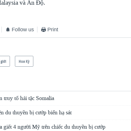
Malaysia và Ấn Độ.
Follow us
Print
 giới
Hoa Kỳ
 truy tố hải tặc Somalia
n du thuyền bị cướp biển hạ sát
a giết 4 người Mỹ trên chiếc du thuyền bị cướp