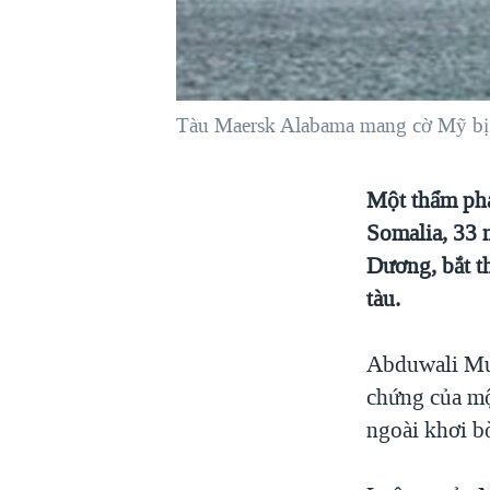
VIỆT NAM
NGƯ DÂN VIỆT VÀ LÀN SÓNG
TRỘM HẢI SÂM
Tàu Maersk Alabama mang cờ Mỹ bị 
BÊN KIA QUỐC LỘ: TIẾNG VỌNG
TỪ NÔNG THÔN MỸ
QUAN HỆ VIỆT MỸ
Một thẩm phá
Somalia, 33 
Dương, bắt t
tàu.
Abduwali Mus
chứng của mộ
ngoài khơi b