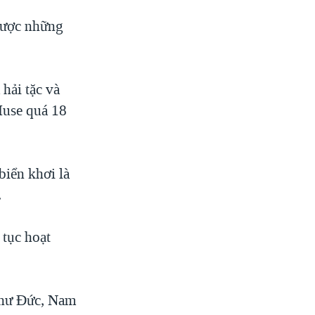
 được những
hải tặc và
Muse quá 18
biển khơi là
.
 tục hoạt
 như Đức, Nam