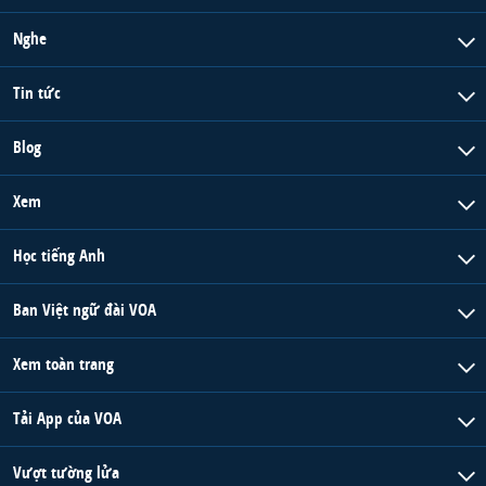
Nghe
Tin tức
Blog
Xem
Học tiếng Anh
Ban Việt ngữ đài VOA
Xem toàn trang
Tải App của VOA
Vượt tường lửa