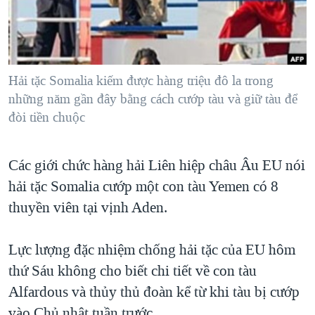
TẠI
VIDEO
"Tìm"
NGƯỜI VIỆT HẢI NGOẠI
HÀNH TRÌNH BẦU CỬ 2024
NGHE
ĐỜI SỐNG
MỘT NĂM CHIẾN TRANH TẠI DẢI GAZA
KINH TẾ
MẠNG XÃ HỘI
Hải tặc Somalia kiếm được hàng triệu đô la trong
GIẢI MÃ VÀNH ĐAI & CON ĐƯỜNG
KHOA HỌC
những năm gần đây bằng cách cướp tàu và giữ tàu để
NGÀY TỊ NẠN THẾ GIỚI
đòi tiền chuộc
SỨC KHOẺ
TRỊNH VĨNH BÌNH - NGƯỜI HẠ 'BÊN THẮNG CUỘC'
Ngôn ngữ khác
VĂN HOÁ
GROUND ZERO – XƯA VÀ NAY
Các giới chức hàng hải Liên hiệp châu Âu EU nói
THỂ THAO
CHI PHÍ CHIẾN TRANH AFGHANISTAN
hải tặc Somalia cướp một con tàu Yemen có 8
GIÁO DỤC
thuyền viên tại vịnh Aden.
CÁC GIÁ TRỊ CỘNG HÒA Ở VIỆT NAM
THƯỢNG ĐỈNH TRUMP-KIM TẠI VIỆT NAM
Lực lượng đặc nhiệm chống hải tặc của EU hôm
TRỊNH VĨNH BÌNH VS. CHÍNH PHỦ VIỆT NAM
thứ Sáu không cho biết chi tiết về con tàu
NGƯ DÂN VIỆT VÀ LÀN SÓNG TRỘM HẢI SÂM
Alfardous và thủy thủ đoàn kể từ khi tàu bị cướp
BÊN KIA QUỐC LỘ: TIẾNG VỌNG TỪ NÔNG THÔN MỸ
vào Chủ nhật tuần trước.