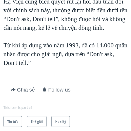
Hạ Viện cũng biểu quyết rút lại hồi đầu tuần đối
QUAN HỆ VIỆT MỸ
với chính sách này, thường được biết đến dưới tên
“Don't ask, Don't tell”, không được hỏi và không
cần nói năng, kể lể về chuyện đồng tính.
Từ khi áp dụng vào năm 1993, đã có 14.000 quân
nhân được cho giải ngũ, dựa trên “Don't ask,
Don't tell.”
Chia sẻ
Follow us
This item is part of
Tin tức
Thế giới
Hoa Kỳ