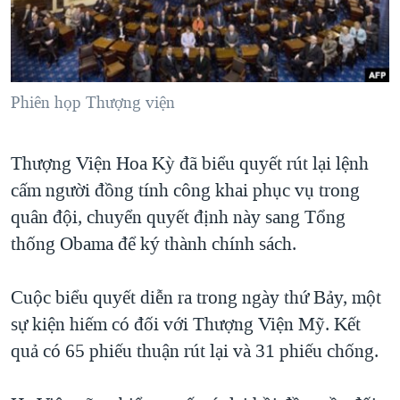
TẠI
VIDEO
"Tìm"
NGƯỜI VIỆT HẢI NGOẠI
HÀNH TRÌNH BẦU CỬ 2024
NGHE
ĐỜI SỐNG
MỘT NĂM CHIẾN TRANH TẠI DẢI GAZA
KINH TẾ
MẠNG XÃ HỘI
Phiên họp Thượng viện
GIẢI MÃ VÀNH ĐAI & CON ĐƯỜNG
KHOA HỌC
NGÀY TỊ NẠN THẾ GIỚI
SỨC KHOẺ
Thượng Viện Hoa Kỳ đã biểu quyết rút lại lệnh
TRỊNH VĨNH BÌNH - NGƯỜI HẠ 'BÊN THẮNG CUỘC'
Ngôn ngữ khác
VĂN HOÁ
cấm người đồng tính công khai phục vụ trong
GROUND ZERO – XƯA VÀ NAY
THỂ THAO
quân đội, chuyển quyết định này sang Tổng
CHI PHÍ CHIẾN TRANH AFGHANISTAN
thống Obama để ký thành chính sách.
GIÁO DỤC
CÁC GIÁ TRỊ CỘNG HÒA Ở VIỆT NAM
Cuộc biểu quyết diễn ra trong ngày thứ Bảy, một
THƯỢNG ĐỈNH TRUMP-KIM TẠI VIỆT NAM
sự kiện hiếm có đối với Thượng Viện Mỹ. Kết
TRỊNH VĨNH BÌNH VS. CHÍNH PHỦ VIỆT NAM
quả có 65 phiếu thuận rút lại và 31 phiếu chống.
NGƯ DÂN VIỆT VÀ LÀN SÓNG TRỘM HẢI SÂM
BÊN KIA QUỐC LỘ: TIẾNG VỌNG TỪ NÔNG THÔN MỸ