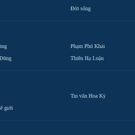
Ðời sống
ùng
Phạm Phú Khải
 Dũng
Thiên Hạ Luận
Tin vắn Hoa Kỳ
ế giới