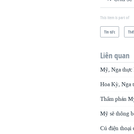
VIỆT NAM
NGƯ DÂN VIỆT VÀ LÀN SÓNG
This item is part of
TRỘM HẢI SÂM
Tin tức
Thế
BÊN KIA QUỐC LỘ: TIẾNG VỌNG
TỪ NÔNG THÔN MỸ
QUAN HỆ VIỆT MỸ
Liên quan
Mỹ, Nga thực h
Hoa Kỳ, Nga tr
Thẩm phán Mỹ 
Mỹ sẽ thông b
Cú điện thoại 