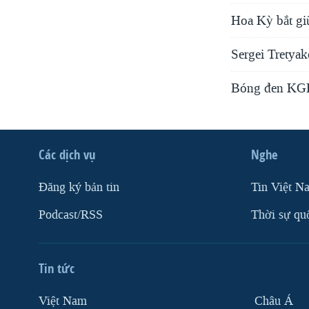
Hoa Kỳ bắt gi
Sergei Tretyak
Bóng đen KGB
Các dịch vụ
Nghe
Ðăng ký bản tin
Tin Việt N
Podcast/RSS
Thời sự qu
Tin tức
Việt Nam
Châu Á