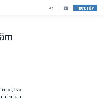
TRỰC TIẾP
răm
viên mật vụ
 nhiều trăm