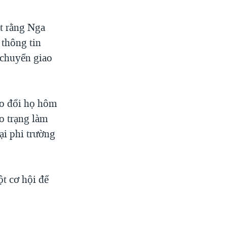
t rằng Nga
 thông tin
 chuyển giao
ao đổi họ hôm
o trạng làm
ại phi trường
t cơ hội để