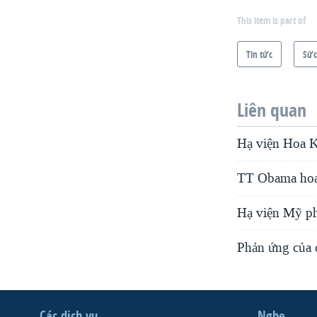
VIỆT NAM
This item is part of
NGƯ DÂN VIỆT VÀ LÀN SÓNG
Tin tức
Sức
TRỘM HẢI SÂM
BÊN KIA QUỐC LỘ: TIẾNG VỌNG
TỪ NÔNG THÔN MỸ
Liên quan
QUAN HỆ VIỆT MỸ
Hạ viện Hoa Kỳ
TT Obama hoan
Hạ viện Mỹ ph
Phản ứng của c
Các dịch vụ
Nghe