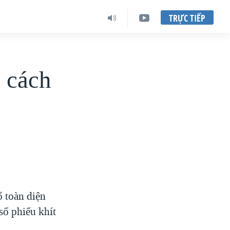
TRỰC TIẾP
 cách
ổ toàn diện
số phiếu khít