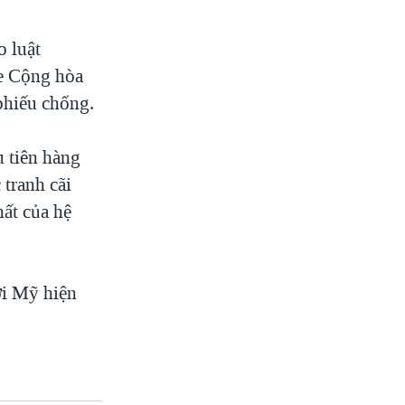
o luật
he Cộng hòa
phiếu chống.
u tiên hàng
 tranh cãi
hất của hệ
ời Mỹ hiện