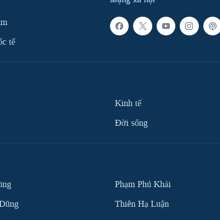
am
ốc tế
Kinh tế
Ðời sống
ùng
Phạm Phú Khải
 Dũng
Thiên Hạ Luận