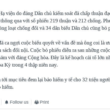
 Hạ viện do đảng Dân chủ kiểm soát đã chấp thuận đạ
thông qua với số phiếu 219 thuận và 212 chống. P
đồng loạt chống đối và 34 dân biểu Dân chủ cũng bỏ 
 ca ngợi cuộc biểu quyết về vấn đề mà ông coi là ư
 sách đối nội. Cuộc bỏ phiếu diễn ra sau những cuộc
năm với đảng Cộng hòa. Đây là kế hoạch cải tổ lớn n
oa Kỳ trong 4 thập niên nay.
 tới mục tiêu đem lại bảo hiểm y tế cho 32 triệu ngư
 hiểm.
Follow us
Print