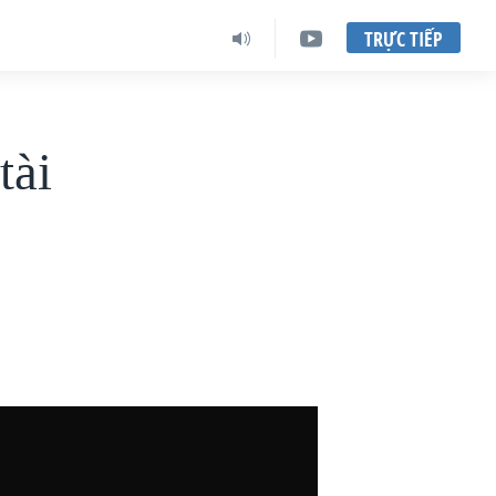
TRỰC TIẾP
tài