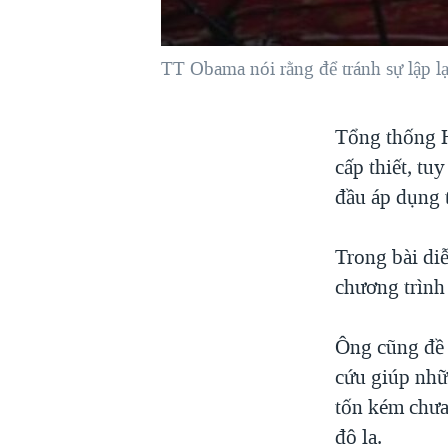
VIỆT NAM
NGƯ DÂN VIỆT VÀ LÀN SÓNG
TT Obama nói rằng để tránh sự lập l
TRỘM HẢI SÂM
BÊN KIA QUỐC LỘ: TIẾNG VỌNG
Tổng thống H
TỪ NÔNG THÔN MỸ
cấp thiết, t
QUAN HỆ VIỆT MỸ
đầu áp dụng 
Trong bài di
chương trình 
Ông cũng đề 
cứu giúp nhữ
tốn kém chưa 
đô la.