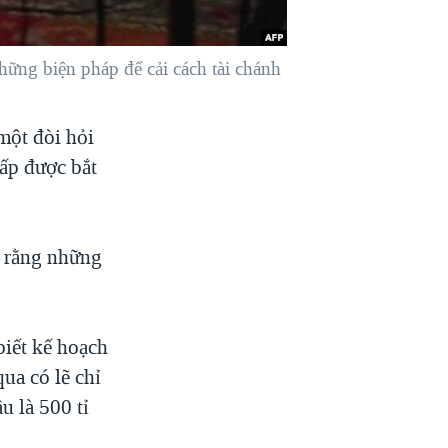
hững biện pháp để cải cách tài chánh
một đòi hỏi
cấp được bắt
i rằng những
biết kế hoạch
ua có lẽ chỉ
u là 500 tỉ