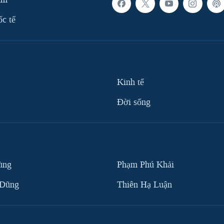
ốc tế
Kinh tế
Ðời sống
ùng
Phạm Phú Khải
 Dũng
Thiên Hạ Luận