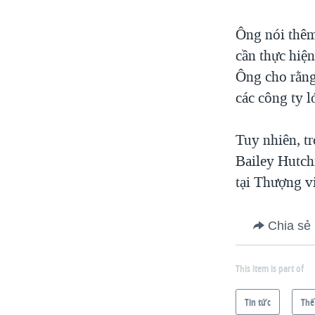
Ông nói thêm
cần thực hiện
Ông cho rằng
các công ty l
Tuy nhiên, t
Bailey Hutchi
tại Thượng v
Chia sẻ
This item is part of
Tin tức
Thế