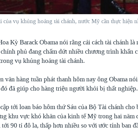
ại của vụ khủng hoảng tài chánh, nước Mỹ cần thực hiện n
oa Kỳ Barack Obama nói rằng cải cách tài chánh là 
uy chính phủ đang chấm dứt nhiều chương trình khẩn 
trong vụ khủng hoảng tài chánh.
ễn văn hàng tuần phát thanh hôm nay ông Obama nó
đó đã giúp cho hàng triệu người khỏi bị thất nghiệp.
cập tới loan báo hôm thứ Sáu của Bộ Tài chánh cho 
ng khu vực khó khăn của kinh tế Mỹ trong hai năm q
tới 90 tỉ đô la, thấp hơn nhiều so với ước tính ban đầ