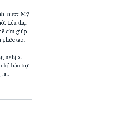
ánh, nước Mỹ
ời tiêu thụ.
uế cứu giúp
h phức tạp.
g nghị sĩ
 chủ bảo trợ
lai.