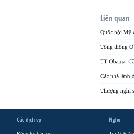
Liên quan
Quốc hội Mỹ c
Tổng thống Ob
TT Obama: Cần
Các nhà lãnh đ
Thượng nghị sĩ
Các dịch vụ
Nghe
Ðăng ký bản tin
Tin Việt N