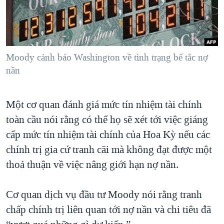
TẠI
VIDEO
"Tìm"
NGƯỜI VIỆT HẢI NGOẠI
HÀNH TRÌNH BẦU CỬ 2024
NGHE
ĐỜI SỐNG
MỘT NĂM CHIẾN TRANH TẠI DẢI GAZA
KINH TẾ
MẠNG XÃ HỘI
Moody cảnh báo Washington về tình trạng bế tắc nợ
GIẢI MÃ VÀNH ĐAI & CON ĐƯỜNG
KHOA HỌC
nần
NGÀY TỊ NẠN THẾ GIỚI
SỨC KHOẺ
TRỊNH VĨNH BÌNH - NGƯỜI HẠ 'BÊN THẮNG CUỘC'
Ngôn ngữ khác
VĂN HOÁ
Một cơ quan đánh giá mức tín nhiệm tài chính
GROUND ZERO – XƯA VÀ NAY
toàn cầu nói rằng có thể họ sẽ xét tới việc giáng
THỂ THAO
CHI PHÍ CHIẾN TRANH AFGHANISTAN
cấp mức tín nhiệm tài chính của Hoa Kỳ nếu các
GIÁO DỤC
CÁC GIÁ TRỊ CỘNG HÒA Ở VIỆT NAM
chính trị gia cứ tranh cãi mà không đạt được một
thoả thuận về việc nâng giới hạn nợ nần.
THƯỢNG ĐỈNH TRUMP-KIM TẠI VIỆT NAM
TRỊNH VĨNH BÌNH VS. CHÍNH PHỦ VIỆT NAM
Cơ quan dịch vụ đầu tư Moody nói rằng tranh
NGƯ DÂN VIỆT VÀ LÀN SÓNG TRỘM HẢI SÂM
chấp chính trị liên quan tới nợ nần và chi tiêu đã
BÊN KIA QUỐC LỘ: TIẾNG VỌNG TỪ NÔNG THÔN MỸ