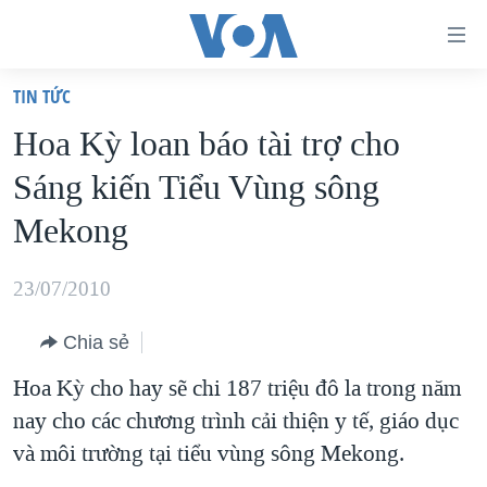
Đường
dẫn
TIN TỨC
truy
TRANG CHỦ
Hoa Kỳ loan báo tài trợ cho
cập
VIỆT NAM
Sáng kiến Tiểu Vùng sông
Tới
HOA KỲ
nội
Mekong
BIỂN ĐÔNG
dung
THẾ GIỚI
chính
23/07/2010
BLOG
Tới
Chia sẻ
điều
DIỄN ĐÀN
hướng
Hoa Kỳ cho hay sẽ chi 187 triệu đô la trong năm
MỤC
chính
nay cho các chương trình cải thiện y tế, giáo dục
CHUYÊN ĐỀ
TỰ DO BÁO CHÍ
Đi
và môi trường tại tiểu vùng sông Mekong.
HỌC TIẾNG ANH
VẠCH TRẦN TIN GIẢ
CHIẾN TRANH THƯƠNG MẠI CỦA MỸ: QUÁ KHỨ VÀ HIỆN
tới