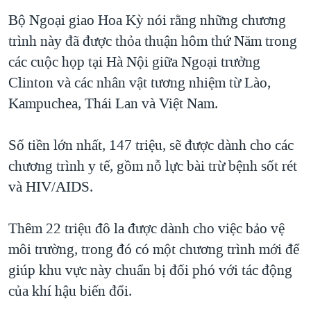
TẠI
VIDEO
"Tìm"
NGƯỜI VIỆT HẢI NGOẠI
Bộ Ngoại giao Hoa Kỳ nói rằng những chương
HÀNH TRÌNH BẦU CỬ 2024
NGHE
trình này đã được thỏa thuận hôm thứ Năm trong
ĐỜI SỐNG
MỘT NĂM CHIẾN TRANH TẠI DẢI GAZA
các cuộc họp tại Hà Nội giữa Ngoại trưởng
KINH TẾ
MẠNG XÃ HỘI
Clinton và các nhân vật tương nhiệm từ Lào,
GIẢI MÃ VÀNH ĐAI & CON ĐƯỜNG
KHOA HỌC
Kampuchea, Thái Lan và Việt Nam.
NGÀY TỊ NẠN THẾ GIỚI
SỨC KHOẺ
TRỊNH VĨNH BÌNH - NGƯỜI HẠ 'BÊN THẮNG CUỘC'
Ngôn ngữ khác
VĂN HOÁ
Số tiền lớn nhất, 147 triệu, sẽ được dành cho các
GROUND ZERO – XƯA VÀ NAY
chương trình y tế, gồm nỗ lực bài trừ bệnh sốt rét
THỂ THAO
CHI PHÍ CHIẾN TRANH AFGHANISTAN
và HIV/AIDS.
GIÁO DỤC
CÁC GIÁ TRỊ CỘNG HÒA Ở VIỆT NAM
Thêm 22 triệu đô la được dành cho việc bảo vệ
THƯỢNG ĐỈNH TRUMP-KIM TẠI VIỆT NAM
môi trường, trong đó có một chương trình mới để
TRỊNH VĨNH BÌNH VS. CHÍNH PHỦ VIỆT NAM
giúp khu vực này chuẩn bị đối phó với tác động
NGƯ DÂN VIỆT VÀ LÀN SÓNG TRỘM HẢI SÂM
của khí hậu biến đổi.
BÊN KIA QUỐC LỘ: TIẾNG VỌNG TỪ NÔNG THÔN MỸ