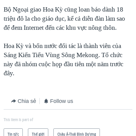
Bộ Ngoại giao Hoa Kỳ cũng loan báo dành 18
QUAN HỆ VIỆT MỸ
triệu đô la cho giáo dục, kể cả diễn đàn làm sao
để đem Internet đến các khu vực nông thôn.
Hoa Kỳ và bốn nước đối tác là thành viên của
Sáng Kiến Tiểu Vùng Sông Mekong. Tổ chức
này đã nhóm cuộc họp đầu tiên một năm trước
đây.
Chia sẻ
Follow us
This item is part of
Tin tức
Thế giới
Châu Á-Thái Bình Dương