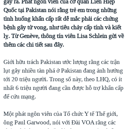
gây ra. Phát ngôn viên của cơ quan Liên Hiệp
TẠI
VIDEO
"Tìm"
NGƯỜI VIỆT HẢI NGOẠI
Quốc tại Pakistan nói rằng trẻ em trong những
HÀNH TRÌNH BẦU CỬ 2024
NGHE
ĐỜI SỐNG
tình huống khẩn cấp rất dễ mắc phải các chứng
MỘT NĂM CHIẾN TRANH TẠI DẢI GAZA
bệnh gây tử vong, như tiêu chảy cấp tính và kiết
KINH TẾ
MẠNG XÃ HỘI
GIẢI MÃ VÀNH ĐAI & CON ĐƯỜNG
lỵ. Từ Genève, thông tín viên Lisa Schlein gửi về
KHOA HỌC
thêm các chi tiết sau đây.
NGÀY TỊ NẠN THẾ GIỚI
SỨC KHOẺ
TRỊNH VĨNH BÌNH - NGƯỜI HẠ 'BÊN THẮNG CUỘC'
Ngôn ngữ khác
VĂN HOÁ
Giới hữu trách Pakistan ước lượng rằng các trận
GROUND ZERO – XƯA VÀ NAY
THỂ THAO
lụt gây nhiều tàn phá ở Pakistan đang ảnh hưởng
CHI PHÍ CHIẾN TRANH AFGHANISTAN
tới 20 triệu người. Trong số này, theo LHQ, có ít
GIÁO DỤC
CÁC GIÁ TRỊ CỘNG HÒA Ở VIỆT NAM
nhất 6 triệu người đang cần được hỗ trợ khẩn cấp
để cứu mạng.
THƯỢNG ĐỈNH TRUMP-KIM TẠI VIỆT NAM
TRỊNH VĨNH BÌNH VS. CHÍNH PHỦ VIỆT NAM
Một phát ngôn viên của Tổ chức Y tế Thế giới,
NGƯ DÂN VIỆT VÀ LÀN SÓNG TRỘM HẢI SÂM
ông Paul Garwood, nói với Đài VOA rằng các
BÊN KIA QUỐC LỘ: TIẾNG VỌNG TỪ NÔNG THÔN MỸ