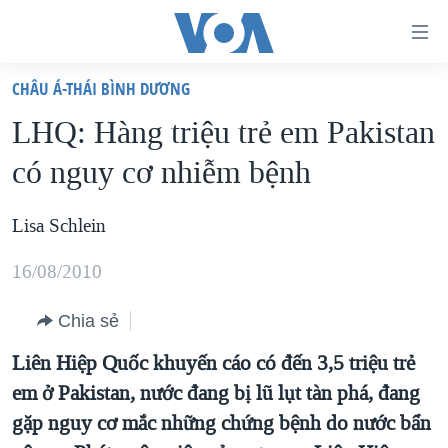
Đường
dẫn
CHÂU Á-THÁI BÌNH DƯƠNG
truy
TRANG CHỦ
LHQ: Hàng triệu trẻ em Pakistan
cập
VIỆT NAM
có nguy cơ nhiễm bệnh
Tới
HOA KỲ
nội
BIỂN ĐÔNG
Lisa Schlein
dung
THẾ GIỚI
chính
16/08/2010
BLOG
Tới
điều
Chia sẻ
DIỄN ĐÀN
hướng
MỤC
Liên Hiệp Quốc khuyến cáo có đến 3,5 triệu trẻ
chính
em ở Pakistan, nước đang bị lũ lụt tàn phá, đang
CHUYÊN ĐỀ
TỰ DO BÁO CHÍ
Đi
gặp nguy cơ mắc những chứng bệnh do nước bẩn
HỌC TIẾNG ANH
VẠCH TRẦN TIN GIẢ
CHIẾN TRANH THƯƠNG MẠI CỦA MỸ: QUÁ KHỨ VÀ HIỆN
tới