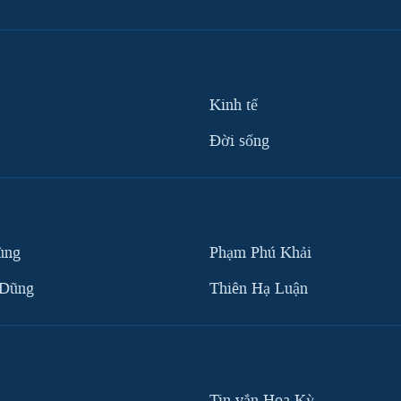
Kinh tế
Ðời sống
ùng
Phạm Phú Khải
 Dũng
Thiên Hạ Luận
Tin vắn Hoa Kỳ