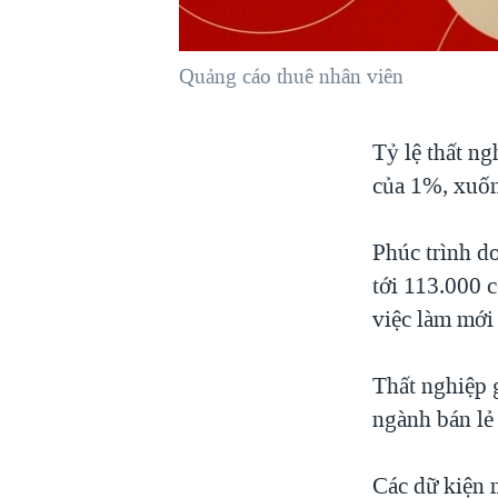
VIỆT NAM
NGƯ DÂN VIỆT VÀ LÀN SÓNG
Quảng cáo thuê nhân viên
TRỘM HẢI SÂM
BÊN KIA QUỐC LỘ: TIẾNG VỌNG
Tỷ lệ thất n
TỪ NÔNG THÔN MỸ
của 1%, xuốn
QUAN HỆ VIỆT MỸ
Phúc trình d
tới 113.000 c
việc làm mới
Thất nghiệp 
ngành bán lẻ 
Các dữ kiện 