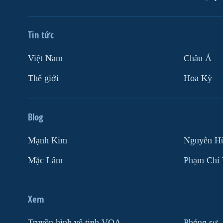
Tin tức
Việt Nam
Châu Á
Thế giới
Hoa Kỳ
Blog
Mạnh Kim
Nguyễn H
Mặc Lâm
Phạm Chí
Xem
Truyền hình vệ tinh VOA
Phóng sự