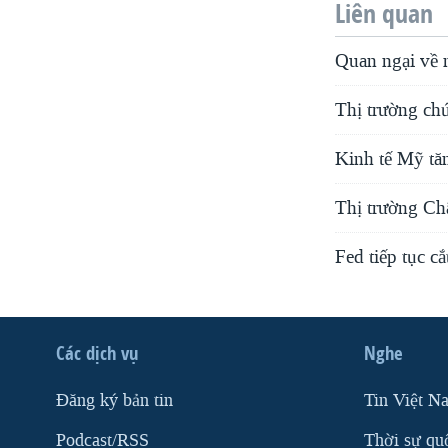
Liên quan
Quan ngại về 
Thị trường ch
Kinh tế Mỹ tă
Thị trường Ch
Fed tiếp tục c
Các dịch vụ
Nghe
Ðăng ký bản tin
Tin Việt N
Podcast/RSS
Thời sự qu