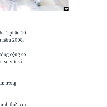
 hạ 1 phần 10
từ năm 2008.
tổng cộng có
u so với số
ảm trong
hính thức coi