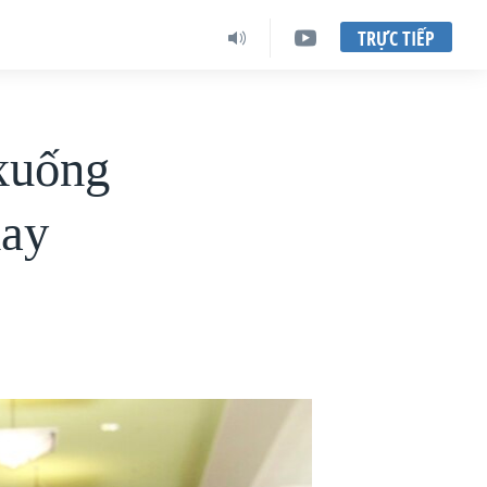
TRỰC TIẾP
 xuống
nay