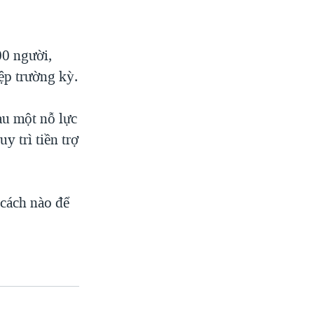
00 người,
ệp trường kỳ.
au một nỗ lực
y trì tiền trợ
 cách nào để