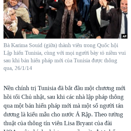
TẠI
VIDEO
"Tìm"
NGƯỜI VIỆT HẢI NGOẠI
HÀNH TRÌNH BẦU CỬ 2024
NGHE
ĐỜI SỐNG
MỘT NĂM CHIẾN TRANH TẠI DẢI GAZA
KINH TẾ
MẠNG XÃ HỘI
GIẢI MÃ VÀNH ĐAI & CON ĐƯỜNG
KHOA HỌC
NGÀY TỊ NẠN THẾ GIỚI
Bà Karima Souid (giữa) thành viên trong Quốc hội
SỨC KHOẺ
Lập hiến Tunisia, cùng với mọi người bày tỏ niềm vui
TRỊNH VĨNH BÌNH - NGƯỜI HẠ 'BÊN THẮNG CUỘC'
Ngôn ngữ khác
VĂN HOÁ
sau khi bản hiến pháp mới của Tunisia được thông
GROUND ZERO – XƯA VÀ NAY
qua, 26/1/14
THỂ THAO
CHI PHÍ CHIẾN TRANH AFGHANISTAN
GIÁO DỤC
CÁC GIÁ TRỊ CỘNG HÒA Ở VIỆT NAM
Nền chính trị Tunisia đã bắt đầu một chương mới
hồi tối Chủ nhật, sau khi các nhà lập pháp thông
THƯỢNG ĐỈNH TRUMP-KIM TẠI VIỆT NAM
qua một bản hiến pháp mới mà một số người tán
TRỊNH VĨNH BÌNH VS. CHÍNH PHỦ VIỆT NAM
dương là kiểu mẫu cho nước Ả Rập. Theo tường
NGƯ DÂN VIỆT VÀ LÀN SÓNG TRỘM HẢI SÂM
thuật của thông tín viên Lisa Bryant của đài
BÊN KIA QUỐC LỘ: TIẾNG VỌNG TỪ NÔNG THÔN MỸ