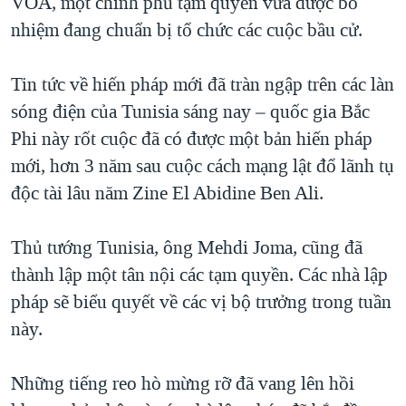
VOA, một chính phủ tạm quyền vừa được bổ
QUAN HỆ VIỆT MỸ
nhiệm đang chuẩn bị tổ chức các cuộc bầu cử.
Tin tức về hiến pháp mới đã tràn ngập trên các làn
sóng điện của Tunisia sáng nay – quốc gia Bắc
Phi này rốt cuộc đã có được một bản hiến pháp
mới, hơn 3 năm sau cuộc cách mạng lật đổ lãnh tụ
độc tài lâu năm Zine El Abidine Ben Ali.
Thủ tướng Tunisia, ông Mehdi Joma, cũng đã
thành lập một tân nội các tạm quyền. Các nhà lập
pháp sẽ biểu quyết về các vị bộ trưởng trong tuần
này.
Những tiếng reo hò mừng rỡ đã vang lên hồi