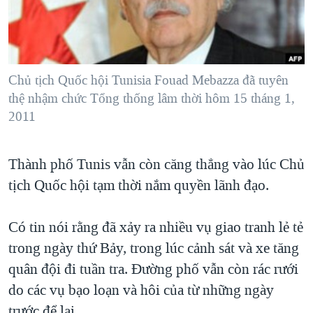
TẠI
VIDEO
"Tìm"
NGƯỜI VIỆT HẢI NGOẠI
HÀNH TRÌNH BẦU CỬ 2024
NGHE
ĐỜI SỐNG
MỘT NĂM CHIẾN TRANH TẠI DẢI GAZA
KINH TẾ
MẠNG XÃ HỘI
Chủ tịch Quốc hội Tunisia Fouad Mebazza đã tuyên
GIẢI MÃ VÀNH ĐAI & CON ĐƯỜNG
KHOA HỌC
thệ nhậm chức Tổng thống lâm thời hôm 15 tháng 1,
NGÀY TỊ NẠN THẾ GIỚI
2011
SỨC KHOẺ
TRỊNH VĨNH BÌNH - NGƯỜI HẠ 'BÊN THẮNG CUỘC'
Ngôn ngữ khác
VĂN HOÁ
GROUND ZERO – XƯA VÀ NAY
Thành phố Tunis vẫn còn căng thẳng vào lúc Chủ
THỂ THAO
CHI PHÍ CHIẾN TRANH AFGHANISTAN
tịch Quốc hội tạm thời nắm quyền lãnh đạo.
GIÁO DỤC
CÁC GIÁ TRỊ CỘNG HÒA Ở VIỆT NAM
Có tin nói rằng đã xảy ra nhiều vụ giao tranh lẻ tẻ
THƯỢNG ĐỈNH TRUMP-KIM TẠI VIỆT NAM
trong ngày thứ Bảy, trong lúc cảnh sát và xe tăng
TRỊNH VĨNH BÌNH VS. CHÍNH PHỦ VIỆT NAM
quân đội đi tuần tra. Đường phố vẫn còn rác rưới
NGƯ DÂN VIỆT VÀ LÀN SÓNG TRỘM HẢI SÂM
do các vụ bạo loạn và hôi của từ những ngày
BÊN KIA QUỐC LỘ: TIẾNG VỌNG TỪ NÔNG THÔN MỸ
trước để lại.