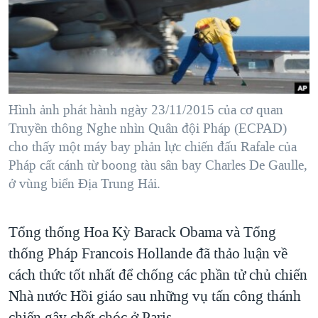
TẠI
VIDEO
"Tìm"
NGƯỜI VIỆT HẢI NGOẠI
HÀNH TRÌNH BẦU CỬ 2024
NGHE
ĐỜI SỐNG
MỘT NĂM CHIẾN TRANH TẠI DẢI GAZA
KINH TẾ
MẠNG XÃ HỘI
GIẢI MÃ VÀNH ĐAI & CON ĐƯỜNG
KHOA HỌC
NGÀY TỊ NẠN THẾ GIỚI
Hình ảnh phát hành ngày 23/11/2015 của cơ quan
SỨC KHOẺ
Truyền thông Nghe nhìn Quân đội Pháp (ECPAD)
TRỊNH VĨNH BÌNH - NGƯỜI HẠ 'BÊN THẮNG CUỘC'
Ngôn ngữ khác
VĂN HOÁ
cho thấy một máy bay phản lực chiến đấu Rafale của
GROUND ZERO – XƯA VÀ NAY
Pháp cất cánh từ boong tàu sân bay Charles De Gaulle,
THỂ THAO
ở vùng biển Địa Trung Hải.
CHI PHÍ CHIẾN TRANH AFGHANISTAN
GIÁO DỤC
CÁC GIÁ TRỊ CỘNG HÒA Ở VIỆT NAM
Tổng thống Hoa Kỳ Barack Obama và Tổng
THƯỢNG ĐỈNH TRUMP-KIM TẠI VIỆT NAM
thống Pháp Francois Hollande đã thảo luận về
TRỊNH VĨNH BÌNH VS. CHÍNH PHỦ VIỆT NAM
cách thức tốt nhất để chống các phần tử chủ chiến
NGƯ DÂN VIỆT VÀ LÀN SÓNG TRỘM HẢI SÂM
Nhà nước Hồi giáo sau những vụ tấn công thánh
BÊN KIA QUỐC LỘ: TIẾNG VỌNG TỪ NÔNG THÔN MỸ
chiến gây chết chóc ở Paris.