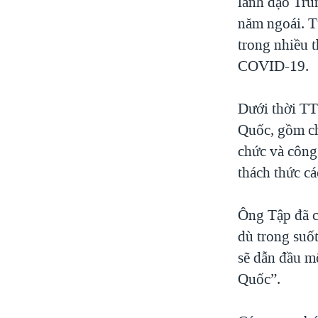
lãnh đạo Tru
năm ngoái. T
trong nhiều 
COVID-19.
Dưới thời TT
Quốc, gồm ch
chức và công
thách thức c
Ông Tập đã c
dù trong suốt
sẽ dẫn đầu mộ
Quốc”.