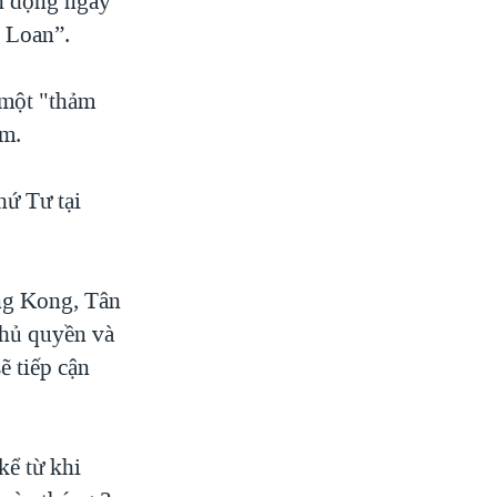
h động ngày
i Loan”.
 một "thảm
ầm.
hứ Tư tại
ong Kong, Tân
chủ quyền và
ẽ tiếp cận
kể từ khi