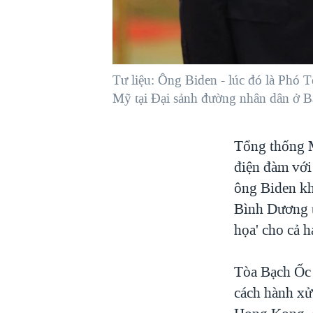
VIỆT NAM
NGƯ DÂN VIỆT VÀ LÀN SÓNG
TRỘM HẢI SÂM
Tư liệu: Ông Biden - lúc đó là Phó 
BÊN KIA QUỐC LỘ: TIẾNG VỌNG
TỪ NÔNG THÔN MỸ
Mỹ tại Đại sảnh đường nhân dân ở 
QUAN HỆ VIỆT MỸ
Tổng thống M
điện đàm với
ông Biden kh
Bình Dương t
họa' cho cả h
Tòa Bạch Ốc 
cách hành xử