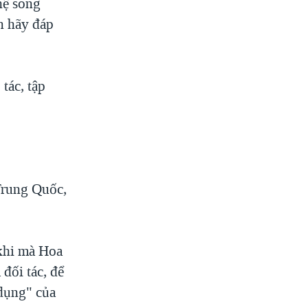
hệ song
n hãy đáp
tác, tập
 Trung Quốc,
 khi mà Hoa
đối tác, để
 dụng" của