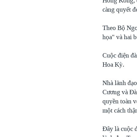
Hong Kong, 
càng quyết đ
Theo Bộ Ngoạ
họa" và hai b
Cuộc điện đàm
Hoa Kỳ.
Nhà lãnh đạo
Cương và Đài
quyền toàn v
một cách thậ
Đây là cuộc 