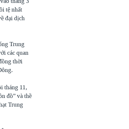
vào tháng 3
i tệ nhất
ề đại dịch
hống Trung
với các quan
đồng thời
Đông.
i tháng 11,
ôn đồ” và thề
phạt Trung