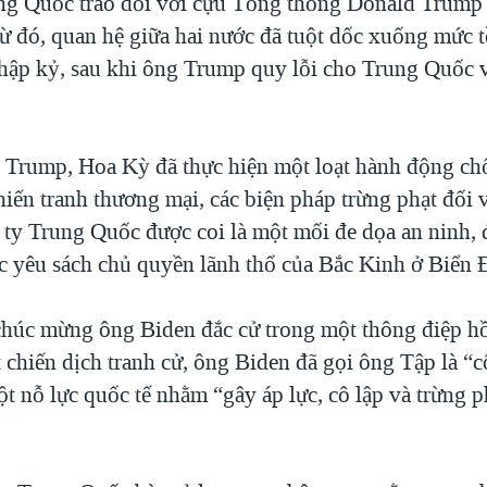
ng Quốc trao đổi với cựu Tổng thống Donald Trump 
ừ đó, quan hệ giữa hai nước đã tuột dốc xuống mức tồ
thập kỷ, sau khi ông Trump quy lỗi cho Trung Quốc v
 Trump, Hoa Kỳ đã thực hiện một loạt hành động c
iến tranh thương mại, các biện pháp trừng phạt đối 
 ty Trung Quốc được coi là một mối đe dọa an ninh, 
ác yêu sách chủ quyền lãnh thổ của Bắc Kinh ở Biển 
húc mừng ông Biden đắc cử trong một thông điệp hồ
 chiến dịch tranh cử, ông Biden đã gọi ông Tập là “c
t nỗ lực quốc tế nhằm “gây áp lực, cô lập và trừng 