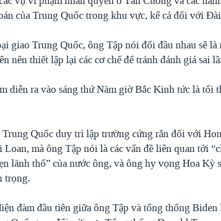
các vụ vi phạm nhân quyền ở Tân Cương và các hàn
oán của Trung Quốc trong khu vực, kể cả đối với Đà
i giao Trung Quốc, ông Tập nói đối đầu nhau sẽ là
ên nên thiết lập lại các cơ chế để tránh đánh giá sai l
 diễn ra vào sáng thứ Năm giờ Bắc Kinh tức là tối t
 Trung Quốc duy trì lập trường cứng rắn đối với H
 Loan, mà ông Tập nói là các vấn đề liên quan tới “
ẹn lãnh thổ” của nước ông, và ông hy vọng Hoa Kỳ s
n trọng.
điện đàm đầu tiên giữa ông Tập và tổng thống Biden 