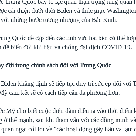
c Trung Quốc bày tỏ lạc quan thận trọng rằng quan 
ợc cải thiện dưới thời Biden và thúc giục Washingto
 với những bước tương nhượng của Bắc Kinh.
ung Quốc đề cập đến các lĩnh vực hai bên có thể hợp 
n đề biến đổi khí hậu và chống đại dịch COVID-19.
y đổi trong chính sách đối với Trung Quốc
Biden khẳng định sẽ tiếp tục duy trì sức ép đối với
Mỹ cam kết sẽ có cách tiếp cận đa phương hơn.
c Mỹ cho biết cuộc điện đàm diễn ra vào thời điểm
g ở thế mạnh, sau khi tham vấn với các đồng minh và 
 quan ngại cốt lõi về "các hoạt động gây hấn và lạm