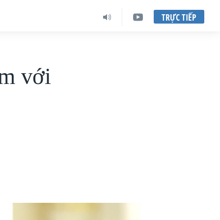
TRỰC TIẾP
àm với