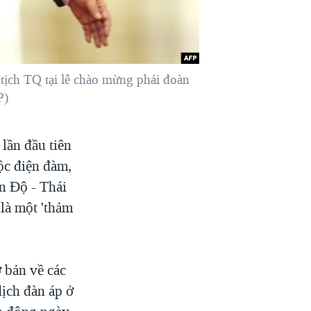
tịch TQ tại lễ chào mừng phái đoàn
P)
lần đầu tiên
ộc điện đàm,
n Độ - Thái
là một 'thảm
 bản về các
dịch đàn áp ở