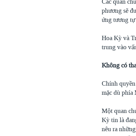
Các quan chứ
phương sẽ đư
ứng tương tự
Hoa Kỳ và Tr
trung vào vấ
Không có tha
Chính quyền 
mặc dù phía 
Một quan chứ
Kỳ tin là đan
nêu ra những