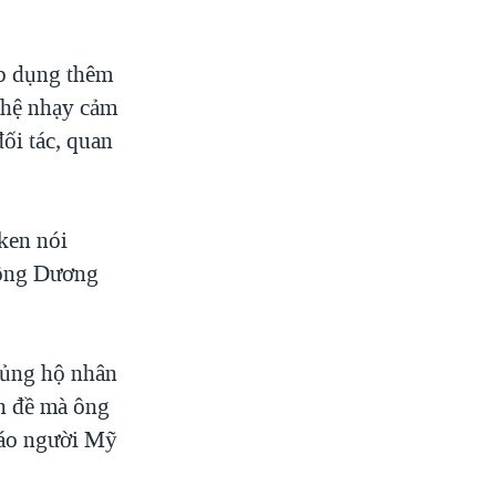
áp dụng thêm
ghệ nhạy cảm
ối tác, quan
ken nói
 ông Dương
 ủng hộ nhân
n đề mà ông
 báo người Mỹ